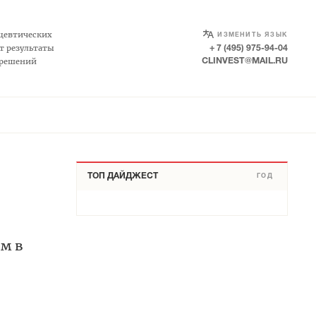
SELECT LANGUAGE
▼
цевтических
ИЗМЕНИТЬ ЯЗЫК
т результаты
+ 7 (495) 975-94-04
 решений
CLINVEST@MAIL.RU
ТОП ДАЙДЖЕСТ
ГОД
ям в