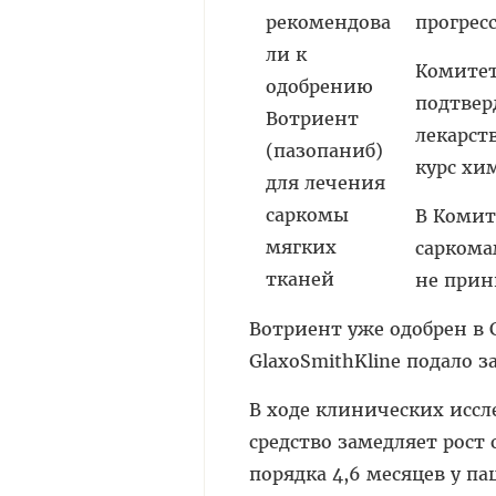
прогрес
Комитет
подтвер
лекарст
курс хи
В Комит
саркома
не прин
Вотриент уже одобрен в 
GlaxoSmithKline подало з
В ходе клинических иссл
средство замедляет рост
порядка 4,6 месяцев у п