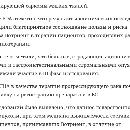
сирующей саркомы мягких тканей.
 FDA отметил, что результаты клинических иссле
дили благоприятное соотношение пользы и риска
ва Вотриент в терапии пациентов, проходивших р
миотерапии.
ете отметили, что больные, страдающие адипоц
ми и гастроинтестинальными стромальными опух
имали участие в III фазе исследования.
США в качестве терапии прогрессирующего рака по
аявку на регистрацию препарата и в ЕС.
едований было выявлено, что данное лекарственн
 опухоли, при этом медиана выживаемости состави
ациентов, принимавших Вотриент, в отличие от