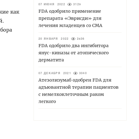
07 ИЮНЯ 2022
3129
FDA одобрило применение
кие как
препарата «Эврисди» для
й.
лечения младенцев со СМА
ыбора
20 ЯНВАРЯ 2022
2836
FDA одобрило два ингибитора
янус-киназы от атопического
дерматита
07 ДЕКАБРЯ 2021
3040
Атезолизумаб одобрен FDA для
адъювантной терапии пациентов
с немелкоклеточным раком
легкого