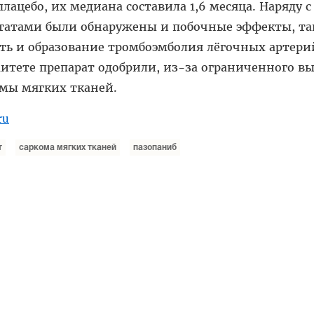
ацебо, их медиана составила 1,6 месяца. Наряду с
атами были обнаружены и побочные эффекты, та
ть и образование тромбоэмболия лёгочных артери
итете препарат одобрили, из-за ограниченного в
омы мягких тканей.
ru
т
саркома мягких тканей
пазопаниб