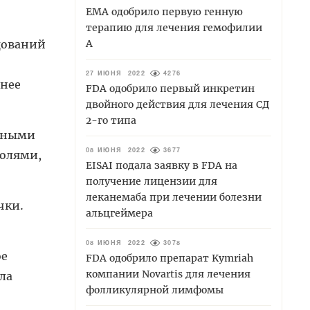
EMA одобрило первую генную
терапию для лечения гемофилии
дований
А
27 ИЮНЯ 2022
4276
анее
FDA одобрило первый инкретин
двойного действия для лечения СД
2-го типа
итными
олями,
08 ИЮНЯ 2022
3677
EISAI подала заявку в FDA на
получение лицензии для
леканемаба при лечении болезни
чки.
альцгеймера
08 ИЮНЯ 2022
3078
ое
FDA одобрило препарат Kymriah
компании Novartis для лечения
ла
фолликулярной лимфомы