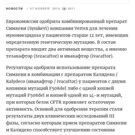
НОВОСТИ
/
07 НОЯБРЯ 2018
3611
Еврокомиссия одобрила комбинированный препарат
Симкеви (Symkevi) компании Vertex для лечения
муковисцидоза у пациентов старше 12 лет, имеющих
определенную генетическую мутацию. В состав
препарата входит два активных вещества, а именно
тезакафтор (tezacaftor) и ивакафтор (ivacaftor).
Регуляторы одобрили использование препарата
Симкеви в комбинации с препаратом Калидеко /
Kalydeco (ивакафтор / ivacaftor) у пациентов с двумя
копиями мутаций F508del
либо с одной копией
мутаций F508del и копией одной из 14-и мутаций,
при которых белок CFTR проявляет остаточную
активность. Основой для одобрения терапии стали
результаты двух клинических исследований III
фазы, согласно которым прием препаратов Симкеви
и Калидеко способствует улучшению состояния