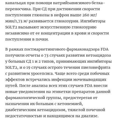
канальцах при помощи натрийзависимого белка-
переносчика. При СД при достижении скорости
поступления глюкозы в нефрон выше 260 мг/
мин/1,73 м² развивается глюкозурия. Ингибиторы
SGLT2 вызывают искусственную глюкозурию
независимо от ее концентрации в крови и скорости
поступления в почки.
В рамках постмаркетингового фармаконадзора FDA
получили отчеты о 73 случаях развития кетоацидоза
у больных СД 1 и 2 типов, принимающих ингибиторы
SGLT2, и о 19 случаях острого течения пиелонефрита
с развитием уросепсиса. Чаще всего среди побочных
эффектов встречались инфекции мочевыводящих
путей. После анализа всех этих случаев FDA внесли
новые уведомления на этикетки препаратов данной
фармакологической группы, предостерегая от
назначения их больным с кетонемией,
диабетическим кетоацидозом, тяжелой почечной
недостаточностью и находящимся на диализе.