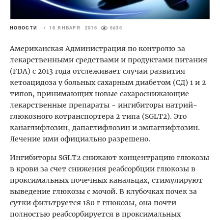
НОВОСТИ
/
16 ЯНВАРЯ 2016
5835
Американская Администрация по контролю за
лекарственными средствами и продуктами питания
(FDA) с 2013 года отслеживает случаи развития
кетоацидоза у больных сахарным диабетом (СД) 1 и 2
типов, принимающих новые сахароснижающие
лекарственные препараты - ингибиторы натрий-
глюкозного котранспортера 2 типа (SGLT2). Это
канаглифлозин, дапаглифлозин и эмпаглифлозин.
Лечение ими официально разрешено.
Ингибиторы SGLT2 снижают концентрацию глюкозы
в крови за счет снижения реабсорбции глюкозы в
проксимальных почечных канальцах, стимулируют
выведение глюкозы с мочой. В клубочках почек за
сутки фильтруется 180 г глюкозы, она почти
полностью реабсорбируется в проксимальных