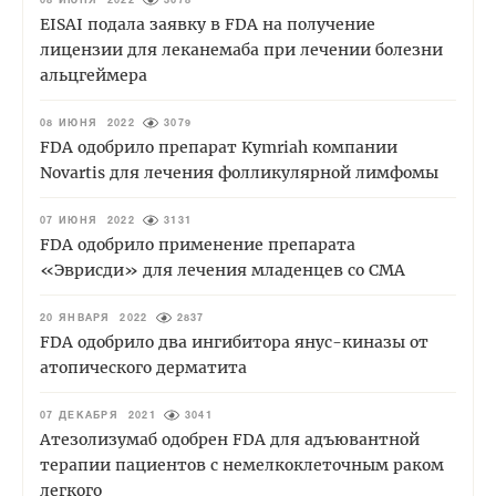
08 ИЮНЯ 2022
3678
EISAI подала заявку в FDA на получение
лицензии для леканемаба при лечении болезни
альцгеймера
08 ИЮНЯ 2022
3079
FDA одобрило препарат Kymriah компании
Novartis для лечения фолликулярной лимфомы
07 ИЮНЯ 2022
3131
FDA одобрило применение препарата
«Эврисди» для лечения младенцев со СМА
20 ЯНВАРЯ 2022
2837
FDA одобрило два ингибитора янус-киназы от
атопического дерматита
07 ДЕКАБРЯ 2021
3041
Атезолизумаб одобрен FDA для адъювантной
терапии пациентов с немелкоклеточным раком
легкого