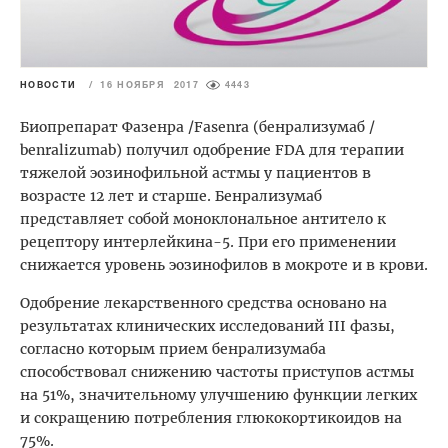
НОВОСТИ
/
16 НОЯБРЯ 2017
4443
Биопрепарат Фазенра /Fasenra (бенрализумаб /
benralizumab) получил одобрение FDA для терапии
тяжелой эозинофильной астмы у пациентов в
возрасте 12 лет и старше. Бенрализумаб
представляет собой моноклональное антитело к
рецептору интерлейкина-5. При его применении
снижается уровень эозинофилов в мокроте и в крови.
Одобрение лекарственного средства основано на
результатах клинических исследований III фазы,
согласно которым прием бенрализумаба
способствовал снижению частоты приступов астмы
на 51%, значительному улучшению функции легких
и сокращению потребления глюкокортикоидов на
75%.