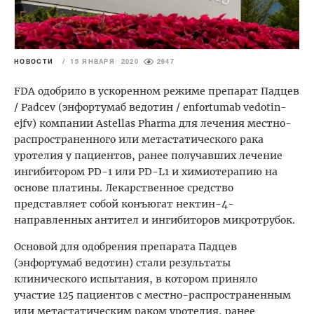
НОВОСТИ
/
15 ЯНВАРЯ 2020
2647
FDA одобрило в ускоренном режиме препарат Падцев
/ Padcev (энфортумаб ведотин / enfortumab vedotin-
ejfv) компании Astellas Pharma для лечения местно-
распространенного или метастатического рака
уротелия у пациентов, ранее получавших лечение
ингибитором PD-1 или PD-L1 и химиотерапию на
основе платины. Лекарственное средство
представляет собой конъюгат нектин-4-
направленных антител и ингибиторов микротрубок.
Основой для одобрения препарата Падцев
(энфортумаб ведотин) стали результаты
клинического испытания, в котором приняло
участие 125 пациентов с местно-распространенным
или метастатическим раком уротелия, ранее