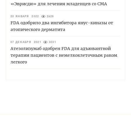
«Эврисди» для лечения младенцев со СМА
20 ЯНВАРЯ 2022
2826
FDA одобрило два ингибитора янус-киназы от
атопического дерматита
07 ДЕКАБРЯ 2021
3031
Атезолизумаб одобрен FDA для адъювантной
терапии пациентов с немелкоклеточным раком
легкого