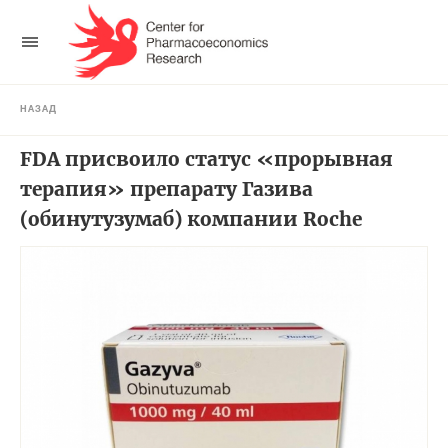
НАЗАД
FDA присвоило статус «прорывная
терапия» препарату Газива
(обинутузумаб) компании Roche