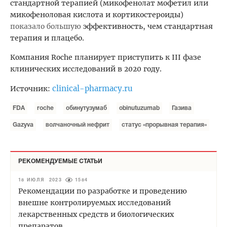
стандартной терапией (микофенолат мофетил или
микофеноловая кислота и кортикостероиды)
показало большую
эффективность, чем стандартная
терапия и плацебо.
Компания Roche планирует приступить к III фазе
клинических исследований в 2020 году.
clinical-pharmacy.ru
Источник:
FDA
roche
обинутузумаб
obinutuzumab
Газива
Gazyva
волчаночный нефрит
статус «прорывная терапия»
РЕКОМЕНДУЕМЫЕ СТАТЬИ
18 ИЮЛЯ 2023
1584
Рекомендации по разработке и проведению
внешне контролируемых исследований
лекарственных средств и биологических
препаратов