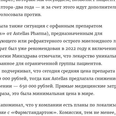
лтора-два года — и за счет этого идут дополните
олосовала против.
ыла также ситуация с орфанным препаратом
» от Astellas Pharma), предназначенным для
ющего или рефрактерного острого миелоидного л
рат был уже рекомендован в 2022 году к включени
гии Минздрава отмечали, что лекарство уникаль
занное для ограниченной группы пациентов.
подчеркивал, что сегодня средняя цена препарата
0 000 рублей, тогда как Astellas предлагала снижен
чении — 650 000 рублей. Прямые медицинские зат
раза, это была минимальная цена в мире.
апоминал, что у компании есть планы по локали
вке с «Фармстандартом». Комиссия, тем не менее,