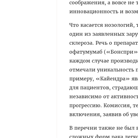
соображения, а вовсе не
инновационность и воз
Что касается нозологий,
один из заявленных зар
склероза. Речь о препа
офатумумаб («Бонспри» о
каждом случае производ
отмечали уникальность п
примеру, «Кайендра» яв
для пациентов, страдаю
независимо от активност
прогрессию. Комиссия, т
включения, заявив об ув
В перечни также не был
сложных форм рака легко