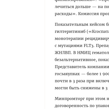
лечиться дольше — на по
расходы». Комиссия прог
Показательным кейсом б
гилтеритиниб («Ксоспата
монотерапии рецидивиру
с мутациями FLT3. Препа
ЖНЛВП. В НМИЦ гематоло
безальтернативное, пока
Представитель компании 
госзакупках — более 1 90
почти в 3 раза при вклю
могли быть снижены в 3 
Минпромторг при этом н
договоренность по упако