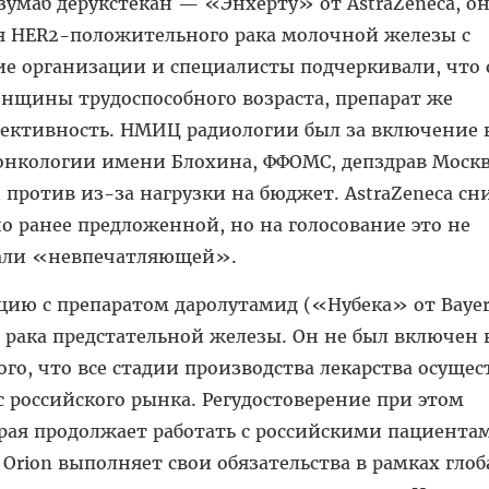
умаб дерукстекан — «Энхерту» от AstraZeneca, о
я HER2-положительного рака молочной железы с
е организации и специалисты подчеркивали, что 
нщины трудоспособного возраста, препарат же
ективность. НМИЦ радиологии был за включение 
онкологии имени Блохина, ФФОМС, депздрав Москв
ротив из-за нагрузки на бюджет. AstraZeneca сн
о ранее предложенной, но на голосование это не
вали «невпечатляющей».
ию с препаратом даролутамид («Нубека» от Bayer
рака предстательной железы. Он не был включен 
го, что все стадии производства лекарства осущес
с российского рынка. Регудостоверение при этом
рая продолжает работать с российскими пациента
Orion выполняет свои обязательства в рамках глоб