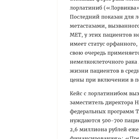
лорлатиниб («Лорвиква» 
Последний показан для л
метастазами, вызванног
MET, у этих пациентов н
имеет статус орфанного,
свою очередь применяетс
немелкоклеточного рака
жизни пациентов в средн
цены при включении в 
Кейс с лорлатинибом вы
заместитель директора Н
федеральных программ Ти
нуждаются 500-700 пацие
2,6 миллиона рублей еже
финансирования»: «Преп