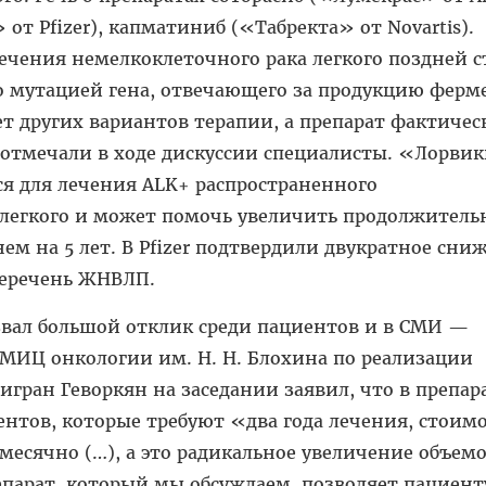
от Pfizer), капматиниб («Табректа» от Novartis).
ечения немелкоклеточного рака легкого поздней с
о мутацией гена, отвечающего за продукцию ферм
ет других вариантов терапии, а препарат фактичес
 отмечали в ходе дискуссии специалисты. «Лорвик
я для лечения ALK+ распространенного
 легкого и может помочь увеличить продолжитель
ем на 5 лет. В Pfizer подтвердили двукратное сни
перечень ЖНВЛП.
звал большой отклик среди пациентов и в СМИ —
МИЦ онкологии им. Н. Н. Блохина по реализации
гран Геворкян на заседании заявил, что в препар
нтов, которые требуют «два года лечения, стоим
месячно (…), а это радикальное увеличение объем
арат, который мы обсуждаем, позволяет пациент