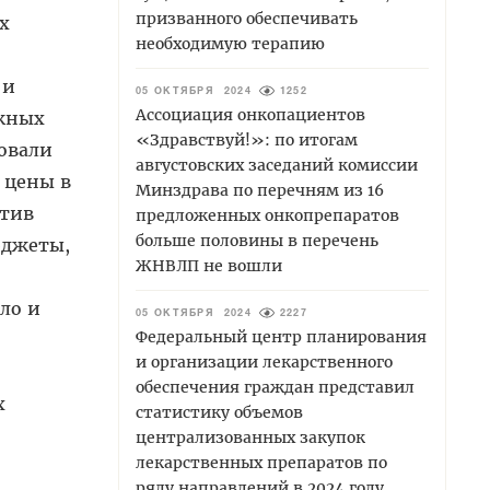
призванного обеспечивать
х
необходимую терапию
 и
05 ОКТЯБРЯ 2024
1252
Ассоциация онкопациентов
ежных
«Здравствуй!»: по итогам
овали
августовских заседаний комиссии
 цены в
Минздрава по перечням из 16
отив
предложенных онкопрепаратов
больше половины в перечень
юджеты,
ЖНВЛП не вошли
ло и
05 ОКТЯБРЯ 2024
2227
Федеральный центр планирования
и организации лекарственного
обеспечения граждан представил
х
статистику объемов
централизованных закупок
лекарственных препаратов по
ряду направлений в 2024 году