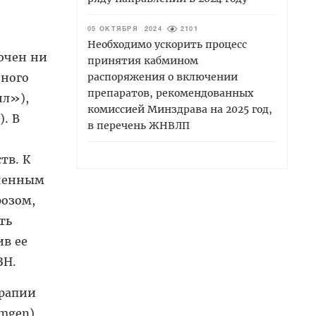
05 ОКТЯБРЯ 2024
2101
Необходимо ускорить процесс
лючен ни
принятия кабмином
нного
распоряжения о включении
препаратов, рекомендованных
нл»),
комиссией Минздрава на 2025 год,
. В
в перечень ЖНВЛП
тв. К
аченным
озом,
ть
ив ее
ЗН.
ерапии
mgen),