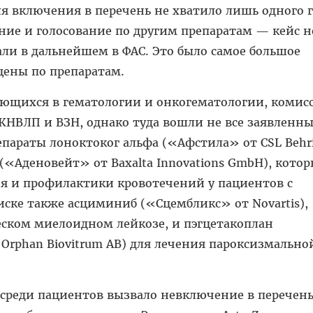
ля включения в перечень не хватило лишь одного г
ние и голосование по другим препаратам — кейс н
ли в дальнейшем в ФАС. Это было самое большое
цены по препаратам.
ющихся в гематологии и онкогематологии, комисс
ЖНВЛП и ВЗН, однако туда вошли не все заявленн
репараты лоноктоког альфа («Афстила» от CSL Behr
 («Аденовейт» от Baxalta Innovations GmbH), кото
я и профилактики кровотечений у пациентов с
иске также асциминиб («Сцембликс» от Novartis),
ском миелоидном лейкозе, и пэгцетакоплан
Orphan Biovitrum АВ) для лечения пароксизмально
 среди пациентов вызвало невключение в перечен