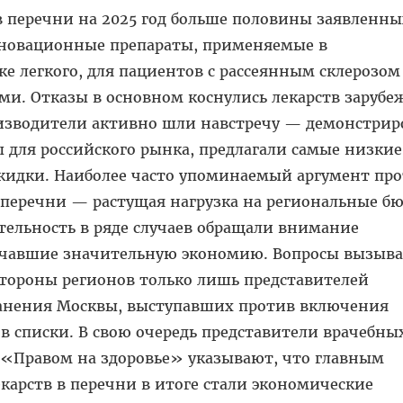
в перечни на 2025 год больше половины заявленны
инновационные препараты, применяемые в
ке легкого, для пациентов с рассеянным склерозом
и. Отказы в основном коснулись лекарств заруб
изводители активно шли навстречу — демонстрир
 для российского рынка, предлагали самые низкие
скидки. Наиболее часто упоминаемый аргумент пр
 перечни — растущая нагрузка на региональные б
ятельность в ряде случаев обращали внимание
ечавшие значительную экономию. Вопросы вызыва
 стороны регионов только лишь представителей
анения Москвы, выступавших против включения
в списки. В свою очередь представители врачебны
с «Правом на здоровье» указывают, что главным
арств в перечни в итоге стали экономические