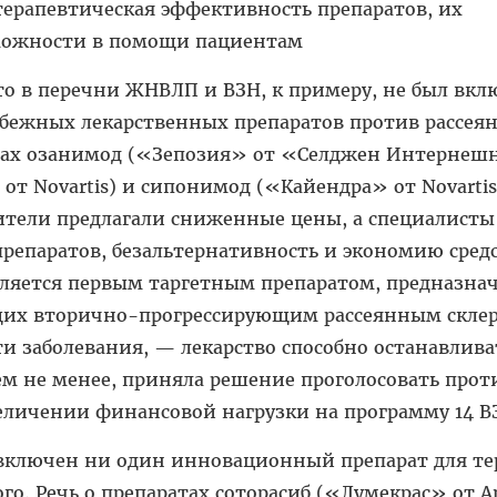
 терапевтическая эффективность препаратов, их
можности в помощи пациентам
 то в перечни ЖНВЛП и ВЗН, к примеру, не был вк
убежных лекарственных препаратов против рассея
ратах озанимод («Зепозия» от «Селджен Интернеш
т Novartis) и сипонимод («Кайендра» от Novartis)
ители предлагали сниженные цены, а специалисты
репаратов, безальтернативность и экономию средс
ляется первым таргетным препаратом, предназн
щих вторично-прогрессирующим рассеянным склер
и заболевания, — лекарство способно останавлива
ем не менее, приняла решение проголосовать прот
еличении финансовой нагрузки на программу 14 В
 включен ни один инновационный препарат для т
го. Речь о препаратах соторасиб («Лумекрас» от A