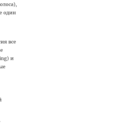
олоса),
е один
ия все
ые
ing) и
рые
й
ь