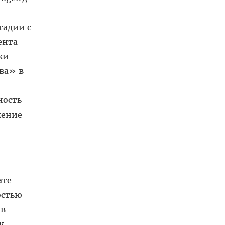
тадии с
ента
ки
ва» в
ность
жение
ате
остью
ов
у