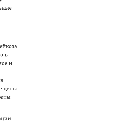
льные
ейкоза
ю в
ное и
 в
ие цены
раты
зации —