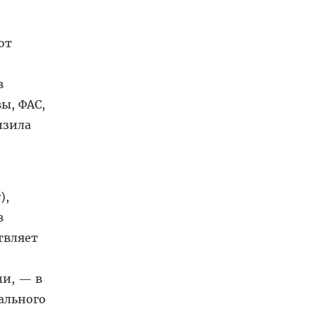
н
от
в
ы, ФАС,
изила
),
в
твляет
ми, — в
ального