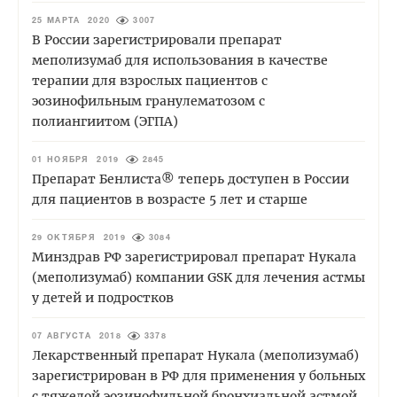
25 МАРТА 2020
3007
В России зарегистрировали препарат
меполизумаб для использования в качестве
терапии для взрослых пациентов с
эозинофильным гранулематозом с
полиангиитом (ЭГПА)
01 НОЯБРЯ 2019
2845
Препарат Бенлиста® теперь доступен в России
для пациентов в возрасте 5 лет и старше
29 ОКТЯБРЯ 2019
3084
Минздрав РФ зарегистрировал препарат Нукала
(меполизумаб) компании GSK для лечения астмы
у детей и подростков
07 АВГУСТА 2018
3378
Лекарственный препарат Нукала (меполизумаб)
зарегистрирован в РФ для применения у больных
c тяжелой эозинофильной бронхиальной астмой