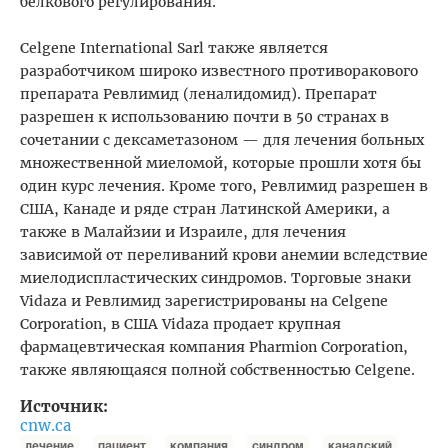
белкового регулирования.
Celgene International Sarl также является
разработчиком широко известного противоракового
препарата Ревлимид (леналидомид). Препарат
разрешен к использованию почти в 50 странах в
сочетании с дексаметазоном — для лечения больных
множественной миеломой, которые прошли хотя бы
один курс лечения. Кроме того, Ревлимид разрешен в
США, Канаде и ряде стран Латинской Америки, а
также в Малайзии и Израиле, для лечения
зависимой от переливаний крови анемии вследствие
миелодиспластических синдромов. Торговые знаки
Vidaza и Ревлимид зарегистрированы на Celgene
Corporation, в США Vidaza продает крупная
фармацевтическая компания Pharmion Corporation,
также являющаяся полной собственностью Celgene.
Источник:
cnw.ca
лечение
пациент
компания
синдром
канадский