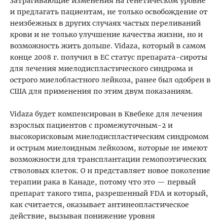
затрагивающие изменения на генетическом уровне
и предлагать пациентам, не только освобождение от
неизбежных в других случаях частых переливаний
крови и не только улучшение качества жизни, но и
возможность жить дольше. Vidaza, который в самом
конце 2008 г. получил в ЕС статус препарата-сироты
для лечения миелодиспластического синдрома и
острого миелобластного лейкоза, ранее был одобрен в
США для применения по этим двум показаниям.
Vidaza будет компенсирован в Квебеке для лечения
взрослых пациентов с промежуточным-2 и
высокорисковым миелодиспластическим синдромом
и острым миелоидным лейкозом, которые не имеют
возможности для трансплантации гемопоэтических
стволовых клеток. О н представляет новое поколение
терапии рака в Канаде, потому что это — первый
препарат такого типа, разрешенный FDA и который,
как считается, оказывает антинеопластическое
действие, вызывая понижение уровня