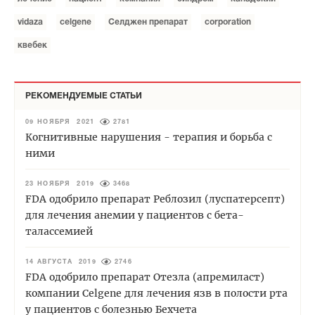
vidaza
celgene
Селджен препарат
corporation
квебек
РЕКОМЕНДУЕМЫЕ СТАТЬИ
09 НОЯБРЯ 2021
2781
Когнитивные нарушения - терапия и борьба с
ними
23 НОЯБРЯ 2019
3468
FDA одобрило препарат Реблозил (луспатерсепт)
для лечения анемии у пациентов с бета-
талассемией
14 АВГУСТА 2019
2746
FDA одобрило препарат Отезла (апремиласт)
компании Celgene для лечения язв в полости рта
у пациентов с болезнью Бехчета