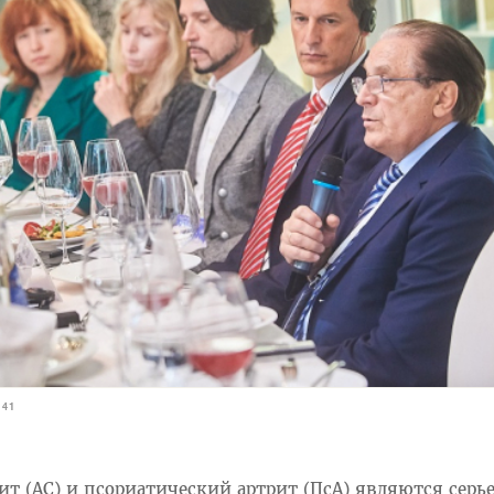
741
 (АС) и псориатический артрит (ПсА) являются серь