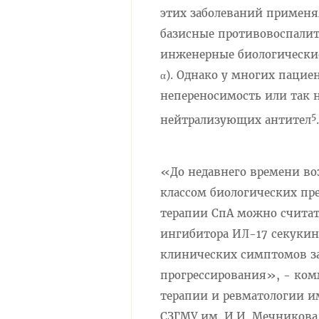
этих заболеваний применя
базисные противовоспалит
инженерные биологические
α). Однако у многих пацие
непереносимость или так 
5
нейтрализующих антител
.
«До недавнего времени во
классом биологических пр
терапии СпА можно считат
ингибитора ИЛ-17 секукин
клинических симптомов за
прогрессирования», - ком
терапии и ревматологии им
СЗГМУ им. И.И. Мечникова