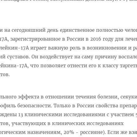
 и на сегодняшний день единственное полностью чело
7А, зарегистрированное в России в 2016 году для леч
ерлейкин-17А играет важную роль в возникновении и 
й суставов. Он воздействует на саму причину воспал
йкина-17А, что позволяет отнести его к классу таргет
атов.
льного эффекта в отношении течения болезни, секук
филь безопасности. Только в России свойства препар
ждены 13 клиническими исследованиями с участием 
нтов, участвующих в клинических исследованиях
огическим назначениям, 20% - россияне). Если же вз