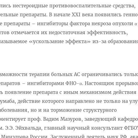
лись нестероидные противовоспалительные средства,
ельные препараты. В начале XXI века появились генн
 препараты – ингибиторы фактора некроза опухоли α
нтов отмечается их недостаточная эффективность,
называемое «ускользание эффекта» из-за образовани
зможности терапии больных АС ограничивались толь
епаратов – ингибиторами ФНО-α. Настоящим прорыво
ь появление препарата с иным механизмом действия
умаба, действие которого направлено не только на ул
болевания, но и на торможение структурного
ментирует проф. Вадим Мазуров, заведующий кафедр
. Э.Э. Эйхвальда, главный научный консультант ФГБО
 Минздрава России, Заслуженный деятель наук РФ, ак