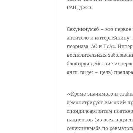
РАН, д.м.н.
Секукинумаб – это первое
антитело к интерлейкину-1
псориаза, АС и ПсА2. Инт
воспалительных заболевани
блокируя действие интерле
англ. target – цель) препар
«Кроме значимого и стаби
демонстрирует высокий про
спондилоартритам подтвер
пациентов (из всех пацие
секукинумаба по ревматол