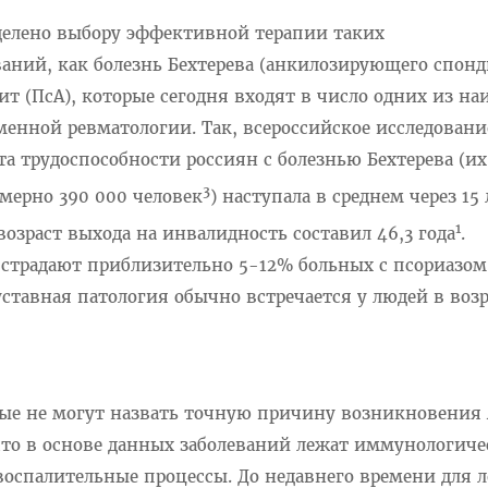
елено выбору эффективной терапии таких
ваний, как болезнь Бехтерева (анкилозирующего спон
ит (ПсА), которые сегодня входят в число одних из на
менной ревматологии. Так, всероссийское исследовани
ата трудоспособности россиян с болезнью Бехтерева (их
3
мерно 390 000 человек
) наступала в среднем через 15 
1
возраст выхода на инвалидность составил 46,3 года
.
страдают приблизительно 5-12% больных с псориазом
уставная патология обычно встречается у людей в возр
ые не могут назвать точную причину возникновения 
 что в основе данных заболеваний лежат иммунологиче
спалительные процессы. До недавнего времени для 