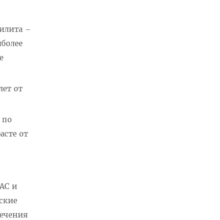
дилита –
иболее
е
лет от
 по
асте от
АС и
ские
лечения