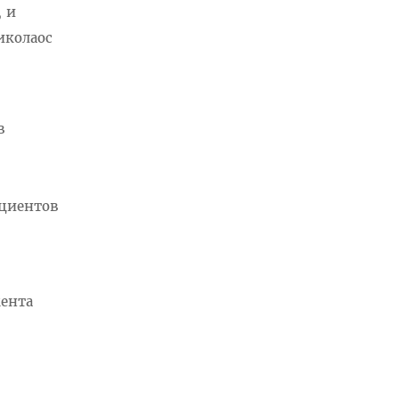
 и
иколаос
в
ациентов
мента