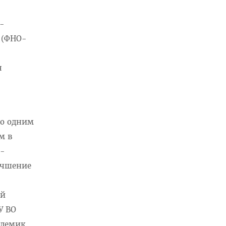
о-
 (ФНО-
я
ко одним
м в
 -
учшение
ой
У ВО
адемик