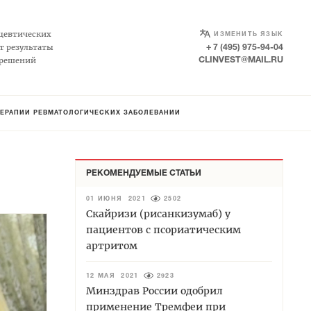
SELECT LANGUAGE
▼
цевтических
ИЗМЕНИТЬ ЯЗЫК
т результаты
+ 7 (495) 975-94-04
 решений
CLINVEST@MAIL.RU
ТЕРАПИИ РЕВМАТОЛОГИЧЕСКИХ ЗАБОЛЕВАНИЙ
РЕКОМЕНДУЕМЫЕ СТАТЬИ
01 ИЮНЯ 2021
2502
Скайризи (рисанкизумаб) у
пациентов с псориатическим
артритом
12 МАЯ 2021
2923
Минздрав России одобрил
применение Тремфеи при