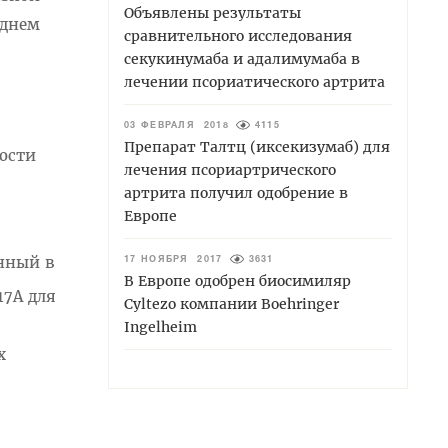
Объявлены результаты
зднем
сравнительного исследования
секукинумаба и адалимумаба в
лечении псориатического артрита
03 ФЕВРАЛЯ 2018
4115
Препарат Талтц (иксекизумаб) для
ости
лечения псориартрического
артрита получил одобрение в
Европе
нный в
17 НОЯБРЯ 2017
3631
В Европе одобрен биосимиляр
17А для
Cyltezo компании Boehringer
Ingelheim
х