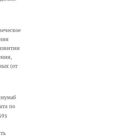
веческое
ения
развитии
ения,
ных (от
инумаб
ата по
593
ять