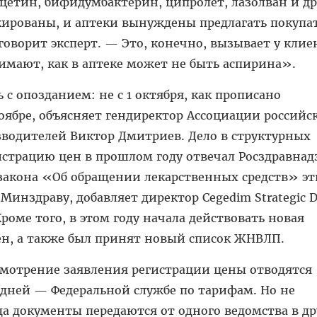
етин, бифидумбактерин, ципролет, лазол­ван и др
ированы, и аптеки вынуждены предлагать покупа
говорит эксперт. — Это, конечно, вызывает у клие
имают, как в аптеке может не быть аспирина».
 с опозданием: не с 1 октября, как прописано
ноябре, объясняет гендиректор Ассоциации россий­с
водителей Виктор Дмитриев. Дело в структурных
истрацию цен в прошлом году отвечал Росздравнадз
 закона «Об обращении лекарственных средств» эт
инздраву, добавляет директор Cegedim Strategic D
роме того, в этом году начала действовать новая
ен, а также был принят новый список ЖНВЛП.
ссмотрение заявления регистрации цены отводятся
 дней — Федеральной службе по тарифам. Но не
да документы передаются от одного ведомства в дру