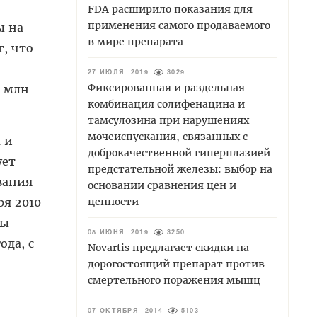
FDA расширило показания для
применения самого продаваемого
ы на
в мире препарата
, что
27 ИЮЛЯ 2019
3029
Фиксированная и раздельная
0 млн
комбинация солифенацина и
тамсулозина при нарушениях
мочеиспускания, связанных с
 и
доброкачественной гиперплазией
ует
предстательной железы: выбор на
вания
основании сравнения цен и
ря 2010
ценности
ны
08 ИЮНЯ 2019
3250
ода, с
Novartis предлагает скидки на
дорогостоящий препарат против
смертельного поражения мышц
07 ОКТЯБРЯ 2014
5103