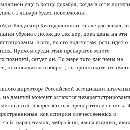
мпанией еще в конце декабря, когда в сети поняли
упок с 1 января будет невозможна.
«А5» Владимир Кинцурашвили также рассказал, чт
пании убрана с полок до тех пор, пока цены на эти
истрированы. Всего, по его подсчетам, речь идет о
иях. Причем среди этих препаратов много
х позиций, сетует он. По мере того как цены на
я, они вводятся в оборот, но происходит это очен
льного директора Российской ассоциации аптечных
й, на данный момент остаются незарегистрирова
аименований лекарственных препаратов из списка
пространенные, как аспирин отечественных и
елей, парацетамол, амбробене, амоксицилин, имо