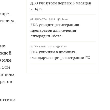
ДЛО РФ: итоги первых 6 месяцев
2014 г.
опре­
дителям
07 АВГУСТА 2014
4984
FDA ускорит регистрацию
препаратов для лечения
лихорадки Эбола
 не
29 ЯНВАРЯ 2014
7175
FDA уличили в двойных
аждой
стандартах при регистрации ЛС
0 млн
. Эти
ки пока
аратов
рантине