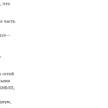
, что
о часть
 170—
ь
 сетей
нными
 ЖНВЛП,
диум,