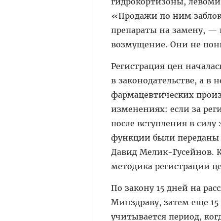
гидрокортизоны, левомиц
«Продажи по ним заблок
препараты на замену, — 
возмущение. Они не пон
Регистрация цен началась
в законодательстве, а в 
фармацевтических произ
изменениях: если за рег
после вступления в силу
функции были переданы М
Давид Мелик-Гусейнов. К
методика регистрации ц
По закону 15 дней на ра
Минздраву, затем еще 15
учитывается период, ког