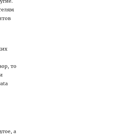
угие.
телям
нтов
ких
ор, то
и
ata
гое, а