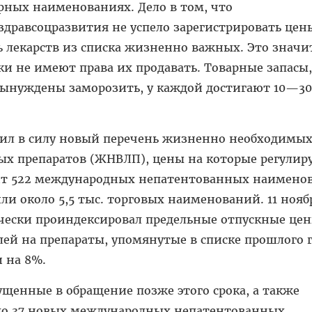
рных наименованиях. Дело в том, что
дравсоцразвития не успело зарегистрировать цен
ь лекарств из списка жизненно важных. Это значит
ки не имеют права их продавать. Товарные запасы,
вынуждены заморозить, у каждой достигают 10—3
тупил в силу новый перечень жизненно необходимых
х препаратов (ЖНВЛП), цены на которые регулир
одит 522 международных непатентованных наимено
ли около 5,5 тыс. торговых наименований. 11 нояб
чески проиндексировал предельные отпускные це
ей на препараты, упомянутые в списке прошлого г
 на 8%.
щенные в обращение позже этого срока, а также
оло 37 новых международных непатентованных