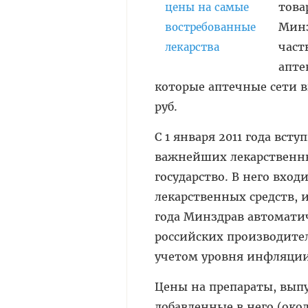
това
Минз
част
апте
которые аптечные сети 
руб.
С 1 января 2011 года вс
важнейших лекарственны
государство. В него вх
лекарственных средств, и
года Минздрав автомати
российских производител
учетом уровня инфляции
Цены на препараты, выпу
добавленные в него (ок