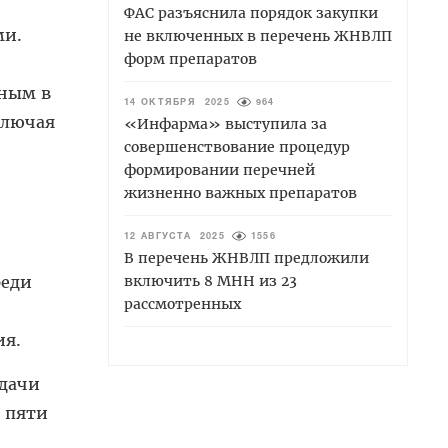
ФАС разъяснила порядок закупки
ми.
не включенных в перечень ЖНВЛП
форм препаратов
нным в
14 ОКТЯБРЯ 2025
964
ключая
«Инфарма» выступила за
совершенствование процедур
формировании перечней
жизненно важных препаратов
12 АВГУСТА 2025
1556
В перечень ЖНВЛП предложили
включить 8 МНН из 23
реди
рассмотренных
ия.
одачи
 пяти