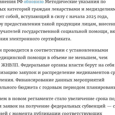
ранения РФ
Методические указания по
обновило
ых категорий граждан лекарствами и медизделия
 собой, вступающий в силу с начала 2025 года,
ру предоставления такой продукции лицам, внесе
лучателей государственной социальной помощи, в
ния электронного сертификата.
и проводится в соответствии с установленными
едицинской помощи в объеме не меньшем, чем
 ЖНВЛП. Федеральные органы власти берут на себя
низацию закупок и распределение медикаментов с
еления. Финансирование данных мероприятий
рального бюджета с годовым периодом планирован
м в новом регламенте стало увеличение срока п
 заявок на получение федеральных субвенций — с
дней с момента публикации соответствующих