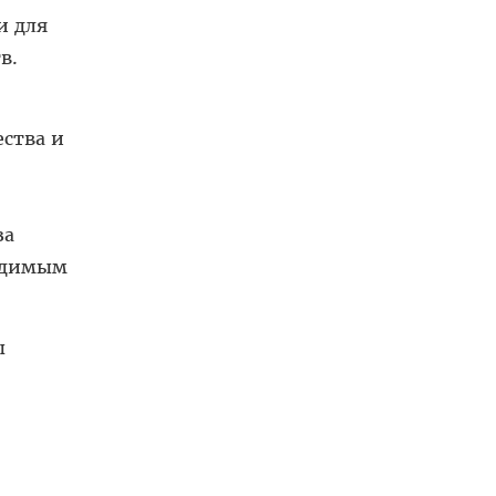
и для
в.
ства и
за
ходимым
ы