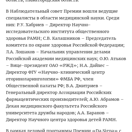
область, Нижегородская область.
В Наблюдательный совет Премии вошли ведущие
специалисты в области медицинской науки. Среди
них: Р.У. Хабриев – Директор Научно-
исследовательского института общественного
здоровья РАМН; С.В. Калашников – Председатель
комитета по охране здоровья Российской Федерации;
Л.А. Лошаков – Начальник управления делами
Российской академии медицинских наук; О.Ю. Атьков
– Вице-президент ОАО «РЖД»; Н.А. Дайхес –
Директор ФГУ «Научно-клинический центр
оториноларингологии» ФМБА РФ, член
Общественной палаты РФ; В.А. Дмитриев –
Генеральный директор Ассоциации Российских
фармацевтических производителей; А.Ю. Абрамов –
Декан медицинского факультета Российского
университета дружбы народов; А.А. Баранов –
Директор Научного центра здоровья детей РАМН.
В рамках деловой программы Премии «Da.Signa» с