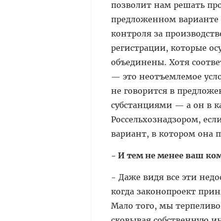
позволит нам решать про
предложенном варианте э
контроля за производст
регистрации, которые ос
объединены. Хотя соотв
— это неотъемлемое усло
не говорится в предложе
субстанциями — а он в к
Россельхознадзором, если
вариант, в котором она
- И тем не менее ваш ко
- Даже видя все эти нед
когда законопроект прин
Мало того, мы терпеливо
сковывая собственную и