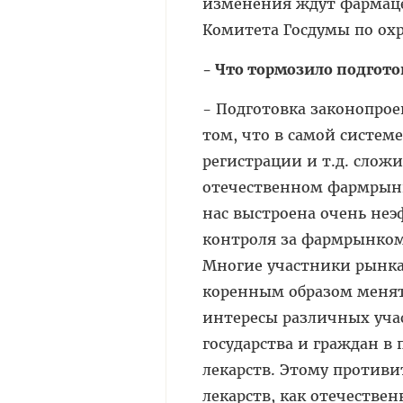
изменения ждут фармаце
Комитета Госдумы по ох
- Что тормозило подгото
- Подготовка законопрое
том, что в самой системе
регистрации и т.д. слож
отечественном фармрынк
нас выстроена очень не
контроля за фармрынком
Многие участники рынка
коренным образом менять
интересы различных учас
государства и граждан в
лекарств. Этому противи
лекарств, как отечествен