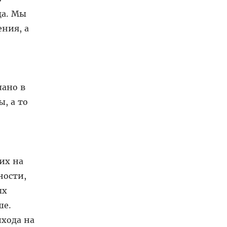
да. Мы
ния, а
лано в
, а то
их на
ности,
ых
ше.
ихода на