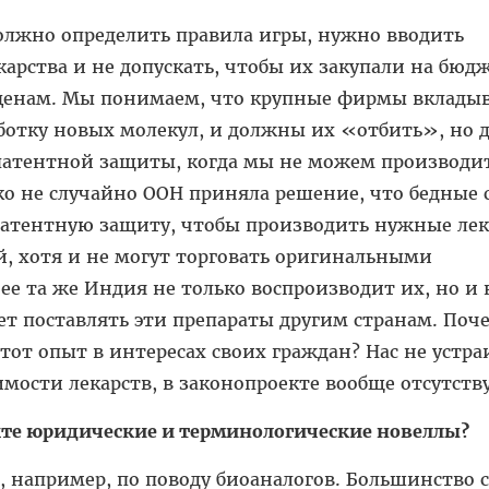
должно определить правила игры, нужно вводить
арства и не допускать, чтобы их закупали на бюд
ценам. Мы понимаем, что крупные фирмы вклады
ботку новых молекул, и должны их «отбить», но 
 патентной защиты, когда мы не можем производи
о не случайно ООН приняла решение, что бедные 
атентную защиту, чтобы производить нужные лек
й, хотя и не могут торговать оригинальными
ее та же Индия не только воспроизводит их, но и
ет поставлять эти препараты другим странам. Поч
тот опыт в интересах своих граждан? Нас не устра
оимости лекарств, в законопроекте вообще отсутству
екте юридические и терминологические новеллы?
е, например, по поводу биоаналогов. Большинство 