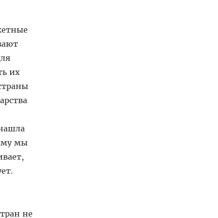
жетные
вают
для
ть их
страны
арства
 нашла
ему мы
ивает,
ет.
стран не