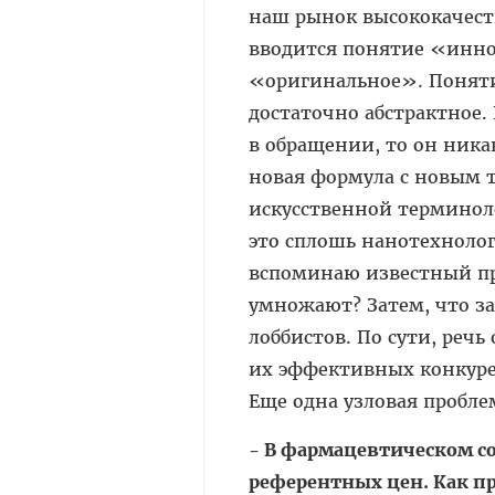
наш рынок высококачеств
вводится понятие «инно
«оригинальное». Понят
достаточно абстрактное.
в обращении, то он ника
новая формула с новым 
искусственной терминоло
это сплошь нанотехнолог
вспоминаю известный п
умножают? Затем, что з
лоббистов. По сути, реч
их эффективных конкурен
Еще одна узловая пробле
- В фармацевтическом со
референтных цен. Как пр