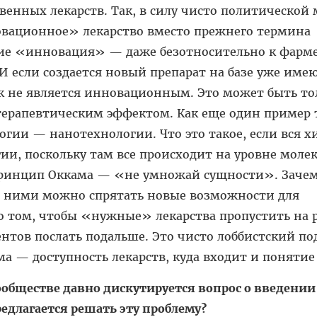
енных лекарств. Так, в силу чисто политической
вационное» лекарство вместо прежнего термина
ие «инновация» — даже безотносительно к фарм
 И если создается новый препарат на базе уже им
к не является инновационным. Это может быть то
терапевтическим эффектом. Как еще один пример 
гии — нанотехнологии. Что это такое, если вся 
ии, поскольку там все происходит на уровне молек
ринцип Оккама — «не умножай сущности». Зачем
а ними можно спрятать новые возможности для
ь о том, чтобы «нужные» лекарства пропустить на 
тов послать подальше. Это чисто лоббистский по
ма — доступность лекарств, куда входит и понятие
обществе давно дискутируется вопрос о введении
едлагается решать эту проблему?