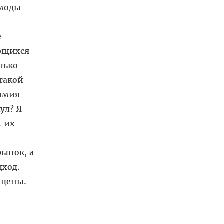
 моды
е —
еющихся
лько
такой
химия —
ул? Я
 их
рынок, а
дход.
 цены.