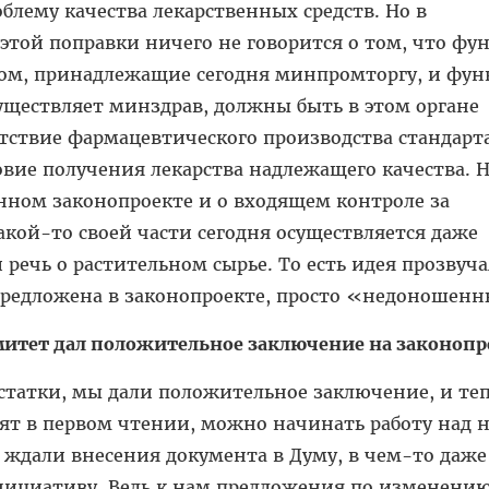
блему качества лекарственных средств. Но в
той поправки ничего не говорится о том, что фу
вом, принадлежащие сегодня минпромторгу, и фун
уществляет минздрав, должны быть в этом органе
етствие фармацевтического производства стандар
вие получения лекарства надлежащего качества. 
нном законопроекте и о входящем контроле за
акой-то своей части сегодня осуществляется даже
 речь о растительном сырье. То есть идея прозвуча
 предложена в законопроекте, просто «недоношен
митет дал положительное заключение на законопр
остатки, мы дали положительное заключение, и теп
ят в первом чтении, можно начинать работу над 
 ждали внесения документа в Думу, в чем-то даже
нициативу. Ведь к нам предложения по изменени