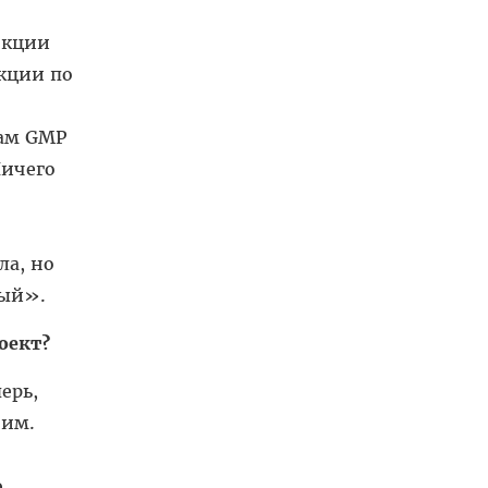
нкции
кции по
там GMP
Ничего
ла, но
ный».
оект?
ерь,
ним.
ю