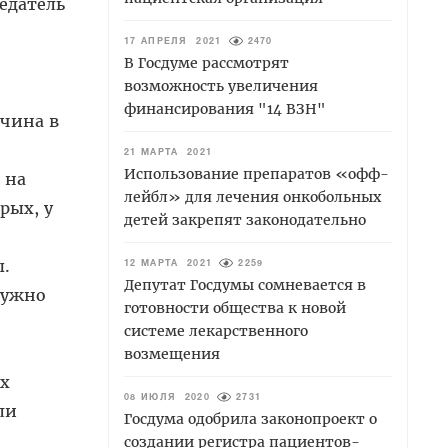
едатель
17 АПРЕЛЯ 2021
2470
В Госдуме рассмотрят
возможность увеличения
финансирования "14 ВЗН"
ичина в
21 МАРТА 2021
Использование препаратов «офф-
 на
лейбл» для лечения онкобольных
рых, у
детей закрепят законодательно
ы.
12 МАРТА 2021
2259
Депутат Госдумы сомневается в
нужно
готовности общества к новой
системе лекарственного
возмещения
их
08 ИЮЛЯ 2020
2731
ли
Госдума одобрила законопроект о
создании регистра пациентов-