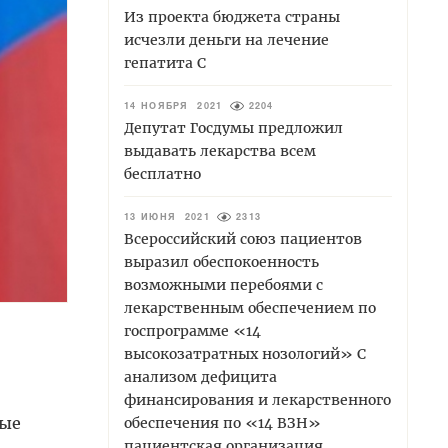
Из проекта бюджета страны
исчезли деньги на лечение
гепатита С
14 НОЯБРЯ 2021
2204
Депутат Госдумы предложил
выдавать лекарства всем
бесплатно
13 ИЮНЯ 2021
2313
Всероссийский союз пациентов
выразил обеспокоенность
возможными перебоями с
лекарственным обеспечением по
госпрограмме «14
высокозатратных нозологий» С
анализом дефицита
финансирования и лекарственного
вые
обеспечения по «14 ВЗН»
пациентская организация