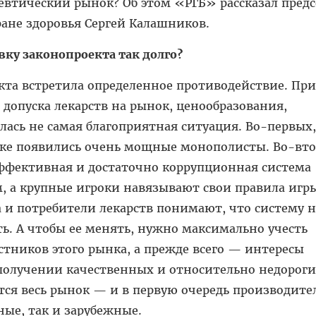
втический рынок? Об этом «РГБ» рассказал предс
ране здоровья Сергей Калашников.
вку законопроекта так долго?
кта встретила определенное противодействие. Пр
 допуска лекарств на рынок, ценообразования,
илась не самая благоприятная ситуация. Во-первых,
е появились очень мощные монополисты. Во-вто
эффективная и достаточно коррупционная система
, а крупные игроки навязывают свои правила игр
 и потребители лекарств понимают, что систему 
. А чтобы ее менять, нужно максимально учесть
тников этого рынка, а прежде всего — интересы
 получении качественных и относительно недорог
тся весь рынок — и в первую очередь производите
ные, так и зарубежные.