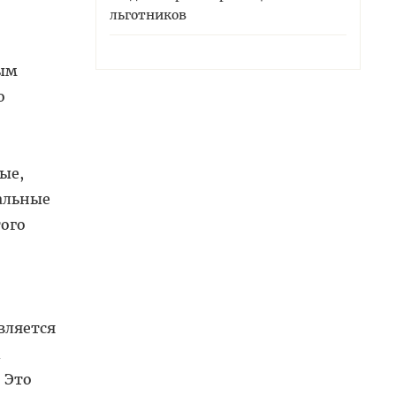
льготников
рым
о
ые,
альные
того
вляется
 Это