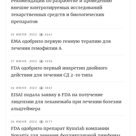
Рекомендации по разработке и проведению
внешне контролируемых исследований
лекарственных средств и биологических
препаратов
02 ИЮЛЯ 2022
8381
EMA одобрило первую генную терапию для
лечения гемофилии А
27 ИЮНЯ 2022
4268
FDA одобрило первый инкретин двойного
действия для лечения СД 2-го типа
08 ИЮНЯ 2022
3667
EISAI подала заявку в FDA на получение
лицензии для леканемаба при лечении болезни
альцгеймера
08 ИЮНЯ 2022
3071
FDA одобрило препарат Kymriah компании
Novartis для лечения фолликулярной лимфомы