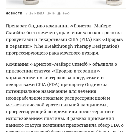
НОВОСТИ
/
29 ИЮЛЯ 2016
3993
Препарат Опдиво компании «Бристол-Майерс
Сквибб» был отмечен управлением по контролю за
продуктами и лекарствами США (FDA) как «Прорыв
в терапии» (The Breakthrough Therapy Designation)
прогрессирующего рака мочевого пузыря.
Компания «Бристол-Майерс Сквибб» объявила о
присвоении статуса «Прорыв в терапии»
управлением по контролю за продуктами и
лекарствами США (FDA) препарату Опдиво за
потенциальное назначение для лечения
неоперабельной локально распространенной и
метастатической уротелиальной карциномы,
прогрессирующей во время или после терапии с
использованием платины. В рамках присвоения
данного статуса компания предоставила обзор FDA о
результатах второй фазы исследования CA209-275 и