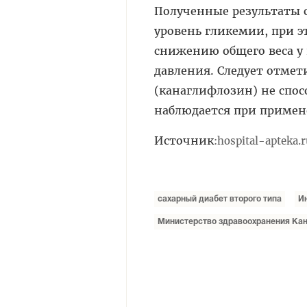
Полученные результаты с
уровень гликемии, при э
снижению общего веса у
давления. Следует отмет
(канаглифлозин) не спос
наблюдается при примен
Источник
:
hospital-apteka.
сахарный диабет второго типа
И
Министерство здравоохранения Ка