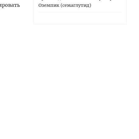
ировать
Оземпик (семаглутид)