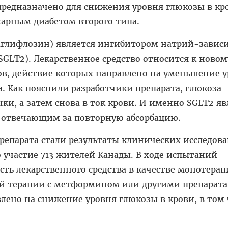
предназначено для снижения уровня глюкозы в кр
харным диабетом второго типа.
аглифлозин) является ингибитором натрий-завис
SGLT2). Лекарственное средство относится к новом
ов, действие которых направлено на уменьшение 
. Как пояснили разработчики препарата, глюкоза
чки, а затем снова в ток крови. И именно SGLT2 яв
, отвечающим за повторную абсорбацию.
препарата стали результаты клинических исследо
 участие 713 жителей Канады. В ходе испытаний
ть лекарственного средства в качестве монотерап
й терапии с метформином или другими препарата
лено на снижение уровня глюкозы в крови, в том 