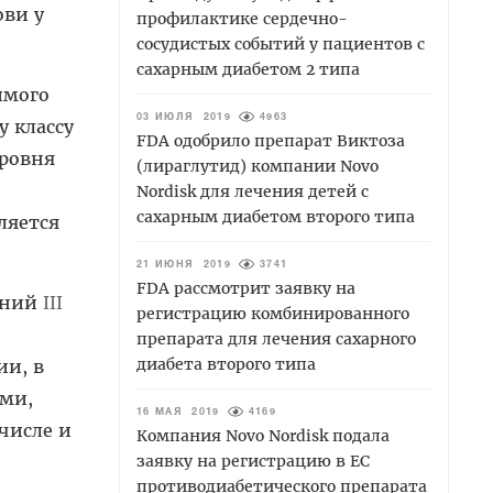
ови у
профилактике сердечно-
сосудистых событий у пациентов с
сахарным диабетом 2 типа
имого
03 ИЮЛЯ 2019
4963
у классу
FDA одобрило препарат Виктоза
уровня
(лираглутид) компании Novo
Nordisk для лечения детей с
сахарным диабетом второго типа
ляется
21 ИЮНЯ 2019
3741
FDA рассмотрит заявку на
ваний
III
регистрацию комбинированного
препарата для лечения сахарного
диабета второго типа
ии, в
ми,
16 МАЯ 2019
4169
числе и
Компания Novo Nordisk подала
заявку на регистрацию в ЕС
противодиабетического препарата