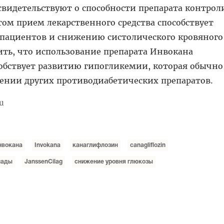
видетельствуют о способности препарата контрол
том прием лекарственного средства способствует
 пациентов и снижению систолического кровяного
ить, что использование препарата Инвокана
обствует развитию гипогликемии, которая обычно
ении других противодиабетических препаратов.
ru
нвокана
Invokana
канаглифлозин
canagliflozin
нады
JanssenCilag
снижение уровня глюкозы