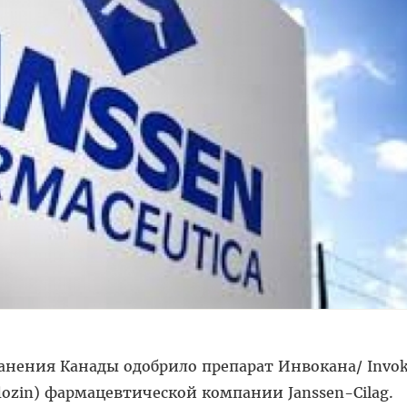
анения Канады одобрило препарат Инвокана/ Invo
lozin) фармацевтической компании Janssen-Cilag.