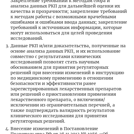
Закрепление требований к методам сбора и
анализа данных РКП для дальнейшей оценки их
качества и прозрачности; закрепление требований
к методам работы с возможными врачебными
ошибками и ошибками ввода данных; закрепление
требований к источникам информации, которые
могут использоваться для целей проведения
исследований.
Данные РКП и/или доказательства, полученные на
основе анализа данных РКП, и их использование
совместно с результатами клинических
исследований позволят стать научным
обоснованием для принятия регуляторных
решений при внесении изменений в инструкцию
по медицинскому применению в отношении
безопасности и эффективности ранее
зарегистрированных лекарственных препаратов
или решений о приостановлении применения
лекарственного препарата, о включении/
исключении из ограничительных перечней, а
также подтверждать валидность результатов
клинического исследования для принятия
регуляторных решений.
Внесение изменений в Постановление
Правительства РФ от 28.11.2013 № 1086 «Об