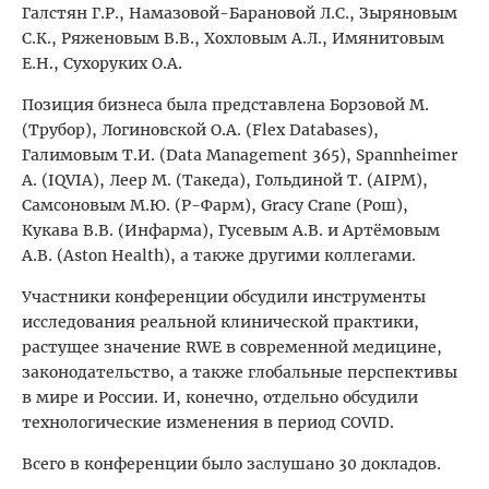
Галстян Г.Р., Намазовой-Барановой Л.С., Зыряновым
С.К., Ряженовым В.В., Хохловым А.Л., Имянитовым
Е.Н., Сухоруких О.А.
Позиция бизнеса была представлена Борзовой М.
(Трубор), Логиновской О.А. (Flex Databases),
Галимовым Т.И. (Data Management 365), Spannheimer
А. (IQVIA), Леер М. (Такеда), Гольдиной Т. (AIPM),
Самсоновым М.Ю. (Р-Фарм), Gracy Crane (Рош),
Кукава В.В. (Инфарма), Гусевым А.В. и Артёмовым
А.В. (Aston Health), а также другими коллегами.
Участники конференции обсудили инструменты
исследования реальной клинической практики,
растущее значение RWE в современной медицине,
законодательство, а также глобальные перспективы
в мире и России. И, конечно, отдельно обсудили
технологические изменения в период COVID.
Всего в конференции было заслушано 30 докладов.