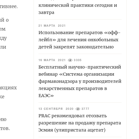
клинической практики сегодня и
тивнее.
завтра
ий о
21 МАРТА 2021
ием
Использование препаратов «офф-
жду
лейбл» для лечения онкобольных
детей закрепят законодательно
али
16 МАРТА 2021
3335
Бесплатный научно-практический
вебинар «Система организации
фармаконадзора у производителей
еакциях
лекарственных препаратов в
ЕАЭС»
кже
13 СЕНТЯБРЯ 2020
3777
PRAC рекомендовал отозвать
нию
разрешение на продажу препарата
тов.
Эсмия (улипристала ацетат)