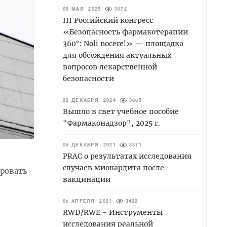
05 МАЯ 2025
3072
III Российский конгресс
«Безопасность фармакотерапии
360°: Noli nocere!» — площадка
для обсуждения актуальных
вопросов лекарственной
безопасности
22 ДЕКАБРЯ 2024
3885
Вышло в свет учебное пособие
"Фармаконадзор", 2025 г.
09 ДЕКАБРЯ 2021
3371
PRAC о результатах исследования
случаев миокардита после
ировать
вакцинации
08 АПРЕЛЯ 2021
3422
RWD/RWE - Инструменты
исследования реальной