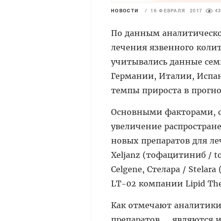
НОВОСТИ
/
16 ФЕВРАЛЯ 2017
4
По данным аналитической
лечения язвенного колита
учитывались данные се
Германии, Италии, Испа
темпы прироста в прогно
Основными факторами, с
увеличение распростране
новых препаратов для леч
Xeljanz (тофацитиниб / t
Celgene, Стелара / Stelar
LT-02 компании Li­pid The
Как отмечают аналитики 
препаратов являются и