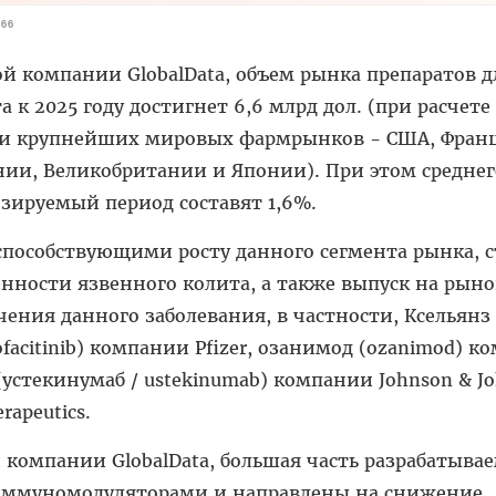
366
 компании GlobalData, объем рынка препаратов д
 к 2025 году достигнет 6,6 млрд дол. (при расчете
ми крупнейших мировых фармрынков - США, Фран
нии, Великобритании и Японии). При этом средне
зируемый период составят 1,6%.
пособствующими росту данного сегмента рынка, с
нности язвенного колита, а также выпуск на рыно
ения данного заболевания, в частности, Ксельянз 
ofacitinib) компании Pfizer, озанимод (оzanimod) 
a (устекинумаб / ustekinumab) компании Johnson & J
rapeutics.
компании GlobalData, большая часть разрабатыва
ммуномодуляторами и направлены на снижение