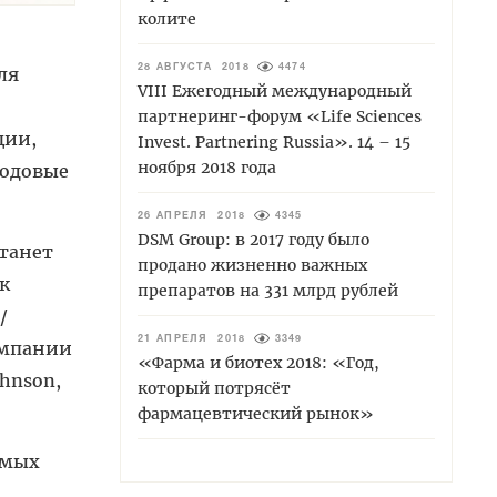
колите
28 АВГУСТА 2018
4474
ля
VIII Ежегодный международный
партнеринг-форум «Life Sciences
ции,
Invest. Partnering Russia». 14 – 15
ноября 2018 года
годовые
26 АПРЕЛЯ 2018
4345
DSM Group: в 2017 году было
танет
продано жизненно важных
к
препаратов на 331 млрд рублей
/
21 АПРЕЛЯ 2018
3349
компании
«Фарма и биотех 2018: «Год,
ohnson,
который потрясёт
фармацевтический рынок»
емых