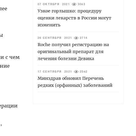
07 ОКТЯБРЯ 2021
3083
лее
Узкое горлышко: процедуру
оценки лекарств в России могут
изменить
ы
26 СЕНТЯБРЯ 2021
2714
Roche получил регистрацию на
оригинальный препарат для
и с чем
лечения болезни Девика
ение
17 СЕНТЯБРЯ 2021
2582
Минздрав обновил Перечень
редких (орфанных) заболеваний
дерации
,