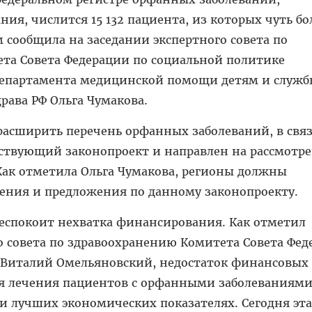
ия, числится 15 132 пациента, из которых чуть бо
м сообщила на заседании экспертного совета по
та Совета Федерации по социальной политике
Департамента медицинской помощи детям и служб
ава РФ Ольга Чумакова.
асширить перечень орфанных заболеваний, в связ
тствующий законопроект и направлен на рассмотр
Как отметила Ольга Чумакова, регионы должны
чения и предложения по данному законопроекту.
беспокоит нехватка финансирования. Как отметил
о совета по здравоохранению Комитета Совета Фе
 Виталий Омельяновский, недостаток финансовых
ля лечения пациентов с орфанными заболеваниями
и лучших экономических показателях. Сегодня эта