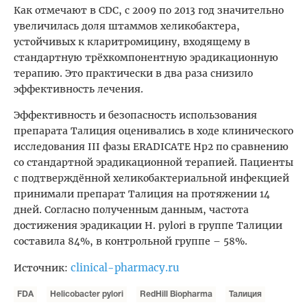
Как отмечают в CDC, с 2009 по 2013 год значительно
увеличилась доля штаммов хеликобактера,
устойчивых к кларитромицину, входящему в
стандартную трёхкомпонентную эрадикационную
терапию. Это практически в два раза снизило
эффективность лечения.
Эффективность и безопасность использования
препарата Tалиция оценивались в ходе клинического
исследования III фазы ERADICATE Hp2 по сравнению
со стандартной эрадикационной терапией. Пациенты
с подтверждённой хеликобактериальной инфекцией
принимали препарат Tалиция на протяжении 14
дней. Согласно полученным данным, частота
достижения эрадикации H. pylori в группе Tалиции
составила 84%, в контрольной группе – 58%.
clinical-pharmacy.ru
Источник:
FDA
Helicobacter pylori
RedHill Biopharma
Талиция