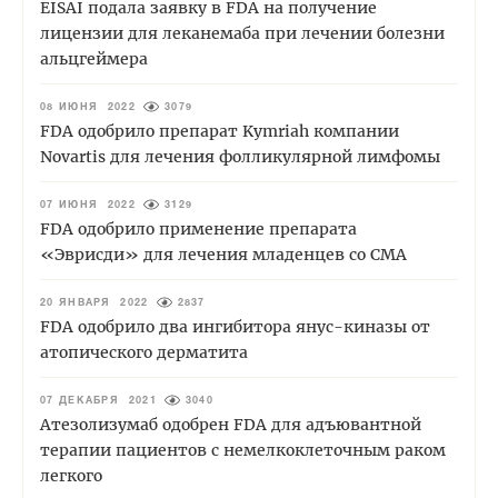
EISAI подала заявку в FDA на получение
лицензии для леканемаба при лечении болезни
альцгеймера
08 ИЮНЯ 2022
3079
FDA одобрило препарат Kymriah компании
Novartis для лечения фолликулярной лимфомы
07 ИЮНЯ 2022
3129
FDA одобрило применение препарата
«Эврисди» для лечения младенцев со СМА
20 ЯНВАРЯ 2022
2837
FDA одобрило два ингибитора янус-киназы от
атопического дерматита
07 ДЕКАБРЯ 2021
3040
Атезолизумаб одобрен FDA для адъювантной
терапии пациентов с немелкоклеточным раком
легкого