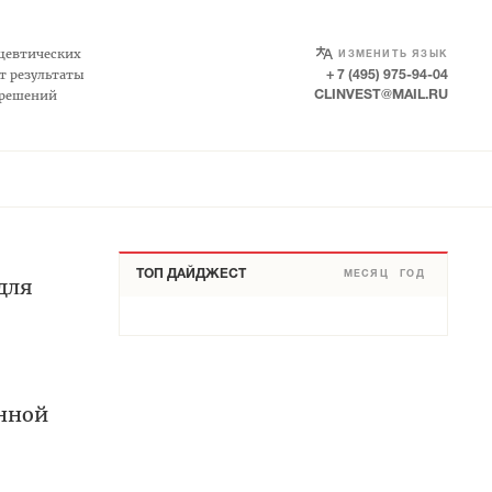
SELECT LANGUAGE
▼
цевтических
ИЗМЕНИТЬ ЯЗЫК
т результаты
+ 7 (495) 975-94-04
 решений
CLINVEST@MAIL.RU
ТОП ДАЙДЖЕСТ
МЕСЯЦ
ГОД
для
енной