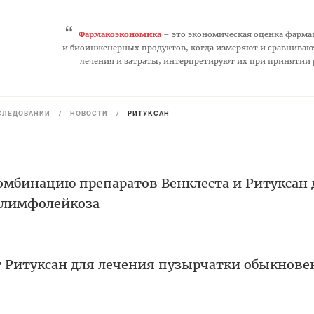
“
Фармакоэкономика
– это экономическая оценка фарма
и биоинженерных продуктов, когда измеряют и сравниваю
лечения и затраты, интерпретируют их при принятии
СЛЕДОВАНИЙ
/
НОВОСТИ
/
РИТУКСАН
комбинацию препаратов Венклеста и Ритуксан 
 лимфолейкоза
т Ритуксан для лечения пузырчатки обыкнов