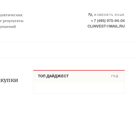
SELECT LANGUAGE
▼
цевтических
ИЗМЕНИТЬ ЯЗЫК
т результаты
+ 7 (495) 975-94-04
 решений
CLINVEST@MAIL.RU
ТОП ДАЙДЖЕСТ
ГОД
акупки