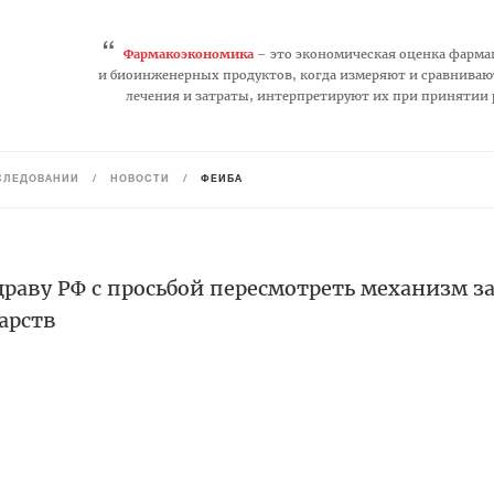
“
Фармакоэкономика
– это экономическая оценка фарма
и биоинженерных продуктов, когда измеряют и сравниваю
лечения и затраты, интерпретируют их при принятии
СЛЕДОВАНИЙ
/
НОВОСТИ
/
ФЕЙБА
раву РФ с просьбой пересмотреть механизм з
арств