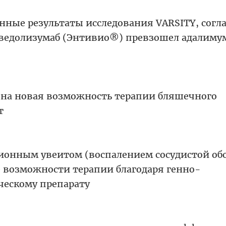
нные результаты исследования VARSITY, согл
ведолизумаб (Энтивио®) превзошел адалиму
упна новая возможность терапии бляшечного
т
онным увеитом (воспалением сосудистой об
е возможности терапии благодаря генно-
ескому препарату