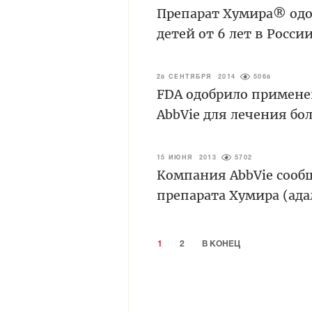
Препарат Хумира® одо
детей от 6 лет в Росси
28 СЕНТЯБРЯ 2014
5068
FDA одобрило примене
AbbVie для лечения бо
15 ИЮНЯ 2013
5702
Компания AbbVie сооб
препарата Хумира (ад
1
2
В КОНЕЦ