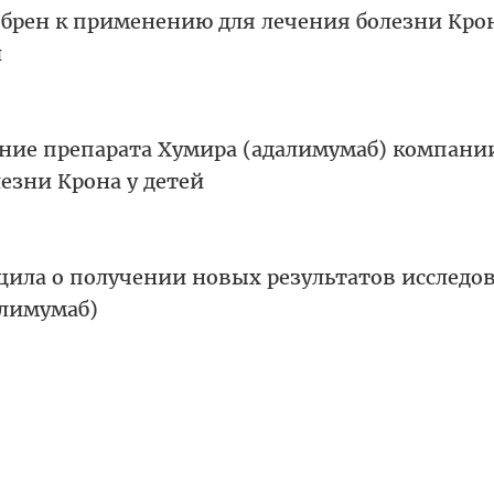
брен к применению для лечения болезни Крон
и
ние препарата Хумира (адалимумаб) компани
лезни Крона у детей
щила о получении новых результатов исследо
алимумаб)