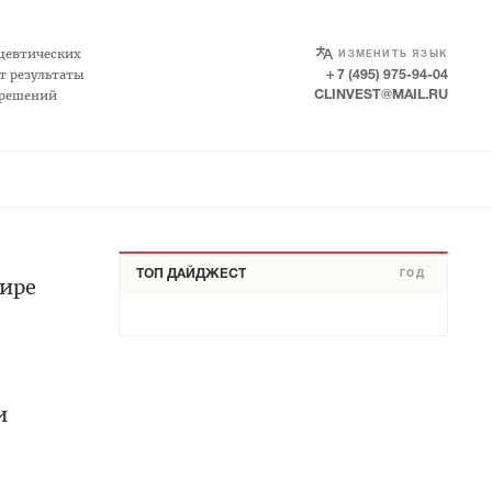
SELECT LANGUAGE
▼
цевтических
ИЗМЕНИТЬ ЯЗЫК
т результаты
+ 7 (495) 975-94-04
 решений
CLINVEST@MAIL.RU
ТОП ДАЙДЖЕСТ
ГОД
мире
и