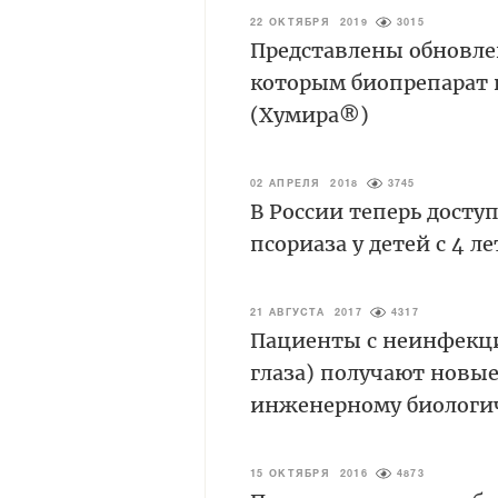
22 ОКТЯБРЯ 2019
3015
Представлены обновле
которым биопрепарат 
(Хумира®)
02 АПРЕЛЯ 2018
3745
В России теперь дост
псориаза у детей с 4 ле
21 АВГУСТА 2017
4317
Пациенты с неинфекци
глаза) получают новы
инженерному биологич
15 ОКТЯБРЯ 2016
4873