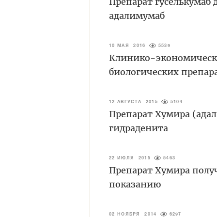
Препарат гуселькумаб
адалимумаб
10 МАЯ 2016
5539
Клинико-экономическ
биологических препар
12 АВГУСТА 2015
5104
Препарат Хумира (адал
гидраденита
22 ИЮЛЯ 2015
5463
Препарат Хумира полу
показанию
02 НОЯБРЯ 2014
6297