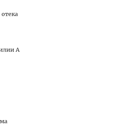
 отека
илии А
ома