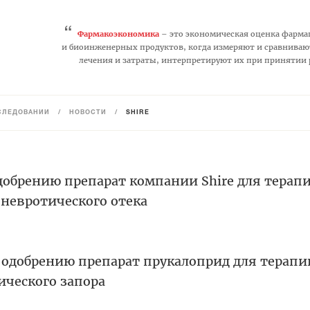
“
Фармакоэкономика
– это экономическая оценка фарма
и биоинженерных продуктов, когда измеряют и сравниваю
лечения и затраты, интерпретируют их при принятии
СЛЕДОВАНИЙ
/
НОВОСТИ
/
SHIRE
добрению препарат компании Shire для терап
оневротического отека
 одобрению препарат прукалоприд для терапи
ического запора