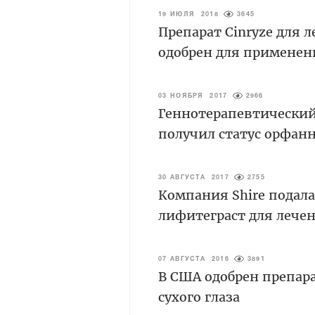
19 ИЮЛЯ 2018
3645
Препарат Cinryze для 
одобрен для применен
03 НОЯБРЯ 2017
2966
Геннотерапевтический
получил статус орфан
30 АВГУСТА 2017
2755
Компания Shire подала
лифитеграст для лечен
07 АВГУСТА 2016
3891
В США одобрен препара
сухого глаза