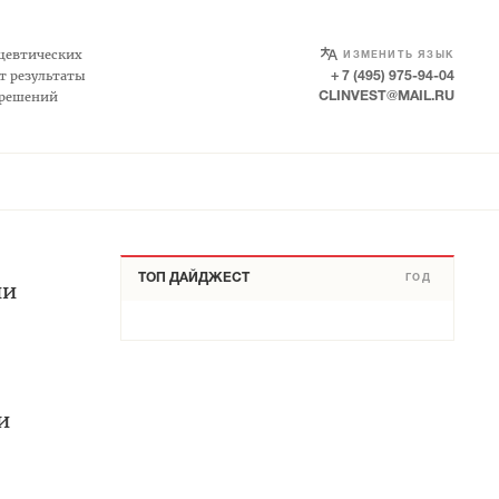
SELECT LANGUAGE
▼
цевтических
ИЗМЕНИТЬ ЯЗЫК
т результаты
+ 7 (495) 975-94-04
 решений
CLINVEST@MAIL.RU
ТОП ДАЙДЖЕСТ
ГОД
ии
и