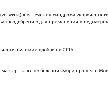
дуглутид) для лечения синдрома укороченног
ан к одобрению для применения в педиатри
лечения булимии одобрен в США
 мастер-класс по болезни Фабри прошел в Мо