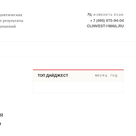
SELECT LANGUAGE
▼
цевтических
ИЗМЕНИТЬ ЯЗЫК
т результаты
+ 7 (495) 975-94-04
 решений
CLINVEST@MAIL.RU
ТОП ДАЙДЖЕСТ
МЕСЯЦ
ГОД
я
о