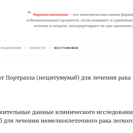
“
Фармакоэкономика
– это экономическая оценка фарма
и биоинженерных продуктов, когда измеряют и сравниваю
лечения и затраты, интерпретируют их при принятии
СЛЕДОВАНИЙ
/
НОВОСТИ
/
NECITUMUMAB
т Портразза (нецитумумаб) для лечения рака
жительные данные клинического исследовани
 для лечения немелкоклеточного рака легког