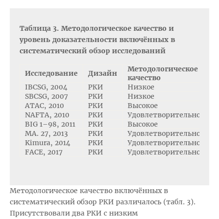
Таблица 3. Методологическое качество и
уровень доказательности включённых в
систематический обзор исследований
Методологическое
Исследование
Дизайн
качество
д
IBCSG, 2004
РКИ
Низкое
I
SBCSG, 2007
РКИ
Низкое
I
ATAC, 2010
РКИ
Высокое
I
NAFTA, 2010
РКИ
Удовлетворительное
I
BIG 1–98, 2011
РКИ
Высокое
I
MA. 27, 2013
РКИ
Удовлетворительное
I
Kimura, 2014
РКИ
Удовлетворительное
I
FACE, 2017
РКИ
Удовлетворительное
I
Методологическое качество включённых в
систематический обзор РКИ различалось (табл. 3).
Присутствовали два РКИ с низким