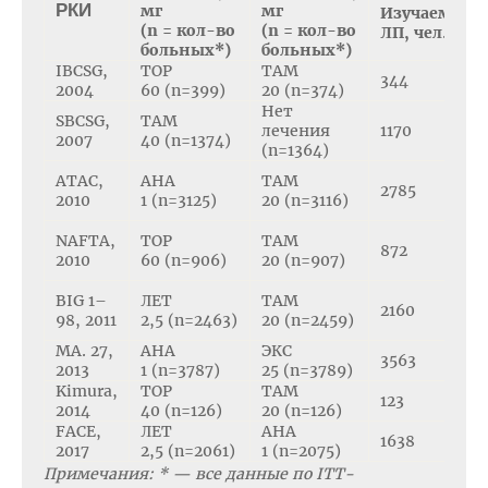
РКИ
мг
мг
Изучаемый
(n = кол-во
(n = кол-во
ЛП, чел.
больных*)
больных*)
IBCSG,
ТОР
ТАМ
344
2004
60 (n=399)
20 (n=374)
Нет
SBCSG,
ТАМ
лечения
1170
2007
40 (n=1374)
(n=1364)
ATAC,
АНА
ТАМ
2785
2010
1 (n=3125)
20 (n=3116)
NAFTA,
ТОР
ТАМ
872
2010
60 (n=906)
20 (n=907)
BIG 1–
ЛЕТ
ТАМ
2160
98, 2011
2,5 (n=2463)
20 (n=2459)
MA. 27,
АНА
ЭКС
3563
2013
1 (n=3787)
25 (n=3789)
Kimura,
ТОР
ТАМ
123
2014
40 (n=126)
20 (n=126)
FACE,
ЛЕТ
АНА
1638
2017
2,5 (n=2061)
1 (n=2075)
Примечания: * — все данные по ITT-