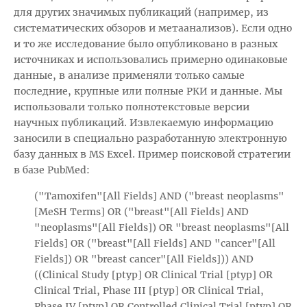
для других значимых публикаций (например, из
систематических обзоров и метаанализов). Если одно
и то же исследование было опубликовано в разных
источниках и использовались примерно одинаковые
данные, в анализе применяли только самые
последние, крупные или полные РКИ и данные. Мы
использовали только полнотекстовые версии
научных публикаций. Извлекаемую информацию
заносили в специально разработанную электронную
базу данных в MS Excel. Пример поисковой стратегии
в базе PubMed:
("Tamoxifen"[All Fields] AND ("breast neoplasms"
[MeSH Terms] OR ("breast"[All Fields] AND
"neoplasms"[All Fields]) OR "breast neoplasms"[All
Fields] OR ("breast"[All Fields] AND "cancer"[All
Fields]) OR "breast cancer"[All Fields])) AND
((Clinical Study [ptyp] OR Clinical Trial [ptyp] OR
Clinical Trial, Phase III [ptyp] OR Clinical Trial,
Phase IV [ptyp] OR Controlled Clinical Trial [ptyp] OR