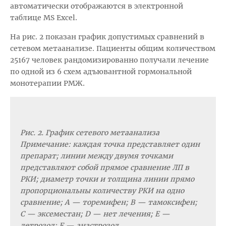
автоматически отображаются в электронной
таблице MS Excel.
На рис. 2 показан график допустимых сравнений в
сетевом метаанализе. Пациенты общим количеством
25167 человек рандомизированно получали лечение
по одной из 6 схем адъювантной гормональной
монотерапии РМЖ.
Рис. 2. График сетевого метаанализа
Примечание: каждая точка представляет один
препарат; линии между двумя точками
представляют собой прямое сравнение ЛП в
РКИ; диаметр точки и толщина линии прямо
пропорциональны количеству РКИ на одно
сравнение; А — торемифен; B — тамоксифен;
C — эксеместан; D — нет лечения; E —
летрозол; F — анастрозол.