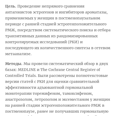
Цель.
Проведение непрямого сравнения
антагонистов эстрогенов и ингибиторов ароматазы,
применяемых у женщин в постменопаузальном
периоде с ранней стадией эстрогенположительного
РМЖ, посредством систематического поиска и отбора
транзитивных данных из рандомизированных
контролируемых исследований (РКИ) и
последующего их количественного синтеза в сетевом
метаанализе.
Методы
.
Мы провели систематический обзор в двух
базах: MEDLINE и The Cochrane Central Register of
Controlled Trials. Были рассмотрены полнотекстовые
версии статей с РКИ для оценки сравнительной
эффективности адъювантной гормональной
монотерапии торемифеном, тамоксифеном,
анастрозолом, летрозолом и эксеместаном у женщин
на ранней стадии эстрогенположительного РМЖ в
постменопаузе, ранее не получавших гормональную