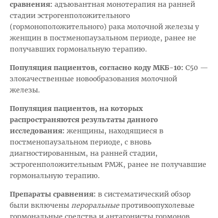
сравнения:
адъювантная монотерапия на ранней
стадии эстрогенположительного
(гормоноположительного) рака молочной железы у
женщин в постменопаузальном периоде, ранее не
получавших гормональную терапию.
Популяция пациентов, согласно коду МКБ-10:
С50 —
злокачественные новообразования молочной
железы.
Популяция пациентов, на которых
распространяются результаты данного
исследования:
женщины, находящиеся в
постменопаузальном периоде, с вновь
диагностированным, на ранней стадии,
эстрогенположительным РМЖ, ранее не получавшие
гормональную терапию.
Препараты сравнения:
в систематический обзор
были включены
пероральные
противоопухолевые
гормональные средства и антагонисты гормонов