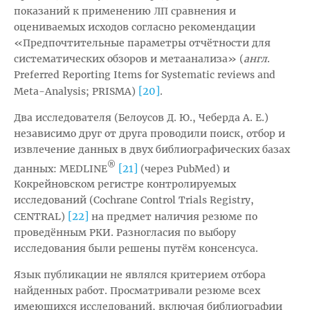
показаний к применению ЛП сравнения и
оцениваемых исходов согласно рекомендации
«Предпочтительные параметры отчётности для
систематических обзоров и метаанализа» (
англ
.
Preferred Reporting Items for Systematic reviews and
[20]
Meta-Analysis; PRISMA)
.
Два исследователя (Белоусов Д. Ю., Чеберда А. Е.)
независимо друг от друга проводили поиск, отбор и
извлечение данных в двух библиографических базах
®
[21]
данных: MEDLINE
(через PubMed) и
Кокрейновском регистре контролируемых
исследований (Cochrane Control Trials Registry,
[22]
CENTRAL)
на предмет наличия резюме по
проведённым РКИ. Разногласия по выбору
исследования были решены путём консенсуса.
Язык публикации не являлся критерием отбора
найденных работ. Просматривали резюме всех
имеющихся исследований, включая библиографии