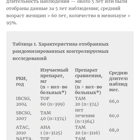
длительность наблюдения — около 5 лет или были
отобраны данные за 5 лет наблюдения; средний
возраст женщин > 60 лет, количество в менопаузе >
95%.
Таблица 1. Характеристика отобранных
рандомизированных контролируемых
исследований
Изучаемый
Препарат
Средняя
препарат,
сравнения,
РКИ,
длительнос
мг
мг
год
наблюдения
(n = кол-во
(n = кол-во
мес.
больных*)
больных*)
IBCSG,
ТОР
ТАМ
66,0
2004
60 (n=399)
20 (n=374)
нет
SBCSG,
ТАМ
лечения
60,0
2007
40 (n=1374)
(n=1364)
ATAC,
АНА
ТАМ
68,0
2010
1 (n=3125)
20 (n=3116)
NAFTA,
ТОР
ТАМ