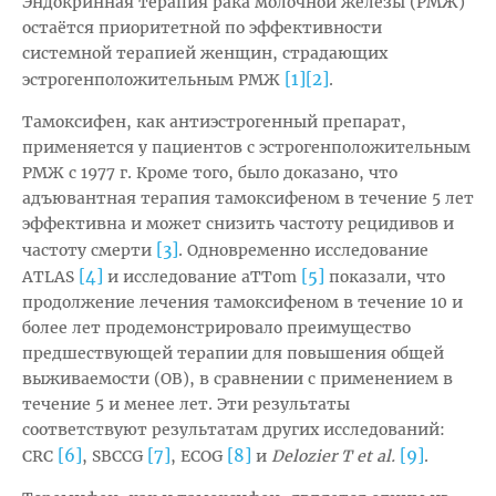
Эндокринная терапия рака молочной железы (РМЖ)
остаётся приоритетной по эффективности
системной терапией женщин, страдающих
[1]
[2]
эстрогенположительным РМЖ
.
Тамоксифен, как антиэстрогенный препарат,
применяется у пациентов с эстрогенположительным
РМЖ с 1977 г. Кроме того, было доказано, что
адъювантная терапия тамоксифеном в течение 5 лет
эффективна и может снизить частоту рецидивов и
[3]
частоту смерти
. Одновременно исследование
[4]
[5]
ATLAS
и исследование aTTom
показали, что
продолжение лечения тамоксифеном в течение 10 и
более лет продемонстрировало преимущество
предшествующей терапии для повышения общей
выживаемости (ОВ), в сравнении с применением в
течение 5 и менее лет. Эти результаты
соответствуют результатам других исследований:
[6]
[7]
[8]
[9]
CRC
, SBCCG
, ECOG
и
Delozier T et al.
.