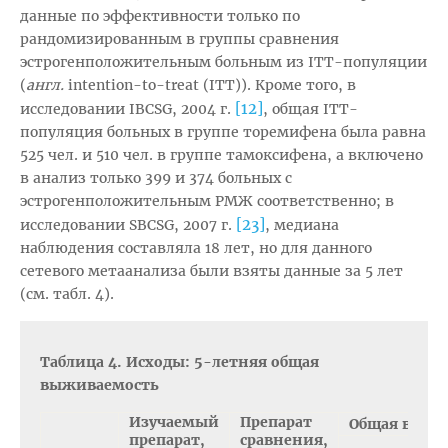
данные по эффективности только по
рандомизированным в группы сравнения
эстрогенположительным больным из ITT-популяции
(
англ.
intention-to-treat (ITT)). Кроме того, в
[12]
исследовании IBCSG, 2004 г.
, общая ITT-
популяция больных в группе торемифена была равна
525 чел. и 510 чел. в группе тамоксифена, а включено
в анализ только 399 и 374 больных с
эстрогенположительным РМЖ соответственно; в
[23]
исследовании SBCSG, 2007 г.
, медиана
наблюдения составляла 18 лет, но для данного
сетевого метаанализа были взяты данные за 5 лет
(см. табл. 4).
Таблица 4. Исходы: 5-летняя общая
выживаемость
Изучаемый
Препарат
Общая выжи
препарат,
сравнения,