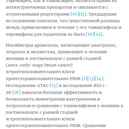
Торемифен, как и тамоксифен, является одним из
антиэстрогеновых препаратов и связывается с
[10]
[11]
эстрогеновыми рецепторами
. Предыдущие
исследования показали, что существенной разницы
между применением в течение 5 лет тамоксифена и
[10]
[12]
торемифена для пациентов не было
.
Ингибиторы ароматазы, включающие анастрозол,
летрозол и эксеместан, применяют в лечении
женщин в постменопаузе с ранней стадией
(
англ.
early-stage breast cancer)
эстрогенположительного и/или
[1]
[13]
[14]
прогестеронположительного РМЖ
.
[15]
Исследование ATAC
и исследование BIG 1–
[16]
98
показали большую эффективность и
безопасность монотерапии анастрозолом и
летрозолом в сравнении с тамоксифеном у женщин в
постменопаузе с ранней стадией
эстрогенположительного и/или
прогестеронположительного РМЖ. Сравнение