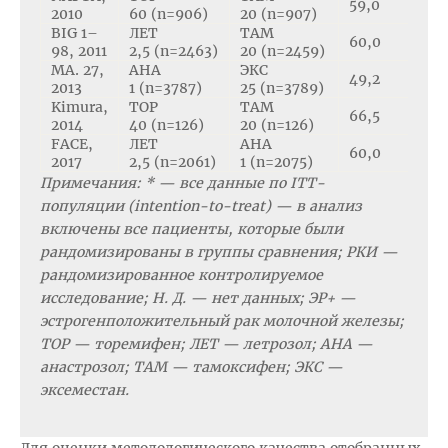
59,0
2010
60 (n=906)
20 (n=907)
BIG 1–
ЛЕТ
ТАМ
60,0
98, 2011
2,5 (n=2463)
20 (n=2459)
MA. 27,
АНА
ЭКС
49,2
2013
1 (n=3787)
25 (n=3789)
Kimura,
ТОР
ТАМ
66,5
2014
40 (n=126)
20 (n=126)
FACE,
ЛЕТ
АНА
60,0
2017
2,5 (n=2061)
1 (n=2075)
Примечания: * — все данные по ITT-
популяции (intention-to-treat) — в анализ
включены все пациенты, которые были
рандомизированы в группы сравнения; РКИ —
рандомизированное контролируемое
исследование; Н. Д. — нет данных; ЭР+ —
эстрогенположительный рак молочной железы;
ТОР — торемифен; ЛЕТ — летрозол; АНА —
анастрозол; ТАМ — тамоксифен; ЭКС —
эксеместан.