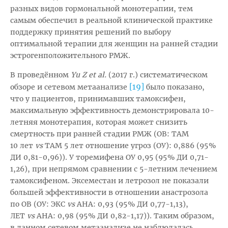
разных видов гормональной монотерапии, тем
самым обеспечил в реальной клинической практике
поддержку принятия решений по выбору
оптимальной терапии для женщин на ранней стадии
эстрогенположительного РМЖ.
В проведённом
Yu Z et al.
(2017 г.) систематическом
[19]
обзоре и сетевом метаанализе
было показано,
что у пациентов, принимавших тамоксифен,
максимальную эффективность демонстрировала 10-
летняя монотерапия, которая может снизить
смертность при ранней стадии РМЖ (ОВ: TАМ
10 лет
vs
TАМ 5 лет отношение угроз (ОУ): 0,886 (95 %
ДИ 0,81-0,96)). У торемифена ОУ 0,95 (95 % ДИ 0,71-
1,26), при непрямом сравнении с 5-летним лечением
тамоксифеном. Эксеместан и летрозол не показали
большей эффективности в отношении анастрозола
по ОВ (ОУ: ЭКС
vs
АНА: 0,93 (95 % ДИ 0,77-1,13),
ЛЕТ
vs
AНА: 0,98 (95 % ДИ 0,82-1,17)). Таким образом,
в данном сетевом метаанализе не наблюдалась