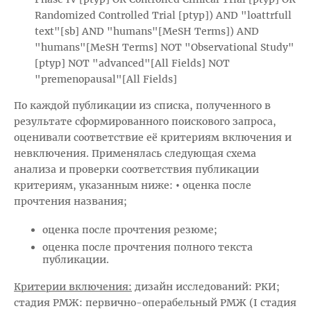
Randomized Controlled Trial [ptyp]) AND "loattrfull
text"[sb] AND "humans"[MeSH Terms]) AND
"humans"[MeSH Terms] NOT "Observational Study"
[ptyp] NOT "advanced"[All Fields] NOT
"premenopausal"[All Fields]
По каждой публикации из списка, полученного в
результате сформированного поискового запроса,
оценивали соответствие её критериям включения и
невключения. Применялась следующая схема
анализа и проверки соответствия публикации
критериям, указанным ниже:
•
оценка после
прочтения названия;
оценка после прочтения резюме;
оценка после прочтения полного текста
публикации.
Критерии включения:
дизайн исследований: РКИ;
стадия РМЖ: первично-операбельный РМЖ (I стадия