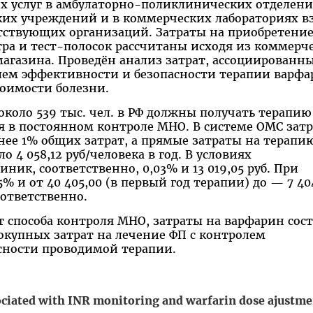
х услуг в амбулаторно-поликлинических отделен
их учреждений и в коммерческих лабораториях в
тствующих организаций. Затраты на приобретени
ра и тест-полосок рассчитаны исходя из коммерч
газина. Проведён анализ затрат, ассоциированны
лем эффективности и безопасности терапии варфа
оимости болезни.
около 539 тыс. чел. в РФ должны получать терапию
 в постоянном контроле МНО. В системе ОМС затр
ее 1% общих затрат, а прямые затраты на терапи
о 4 058,12 руб/человека в год. В условиях
ик, соответственно, 0,03% и 13 019,05 руб. При
% и от 40 405,00 (в первый год терапии) до — 7 40
оответственно.
т способа контроля МНО, затраты на варфарин сос
вокупных затрат на лечение ФП с контролем
сности проводимой терапии.
sociated with INR monitoring and warfarin dose ajustme