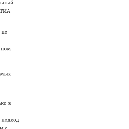
льный
 ТИА
 по
нном
емых
ко в
,
 подход
ы с