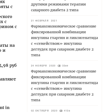
иях
другими режимами терапии
зяты с
сахарного диабета 2 типа
е
еского
х с
21 ФЕВРАЛЯ 2021
Фармакоэкономическое сравнение
рином с
фиксированной комбинации
инсулина гларгин и ликсисенатида
с «семейством» инсулина
аты на
деглудек при сахарном диабете 2
ю и
типа
4,98 руб
24 НОЯБРЯ 2020
3389
Фармакоэкономическое сравнение
фиксированной комбинации
тавляют
инсулина гларгин и ликсисенатида
с «семейством» инсулина
деглудек при сахарном диабете 2
типа
nt in
02 ОКТЯБРЯ 2020
4138