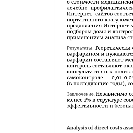
о стоимости медицински
лечебно-профилактическ
Интернет-сайтов соотве
портативного коагуломет
предложения Интернет ма
подбором дозы и контро
применением анализа ст
Теоретически 
Результаты.
варфарином и нуждаются
варфарин составляют мен
контроль составляют окол
консультативных поликлин
самоконтроле — 0,01-0,05
(в последующие годы), с
Независимо о
Заключение.
менее 1% в структуре со
эффективности и безопа
Analysis of direct costs as