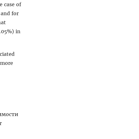
e case of
 and for
hat
.05%) in
ciated
s more
чимости
т