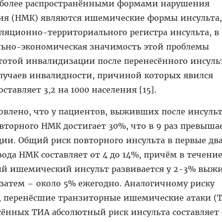
иболее распространёнными формами нарушения
ия (НМК) являются ишемические формы инсульта,
ляционно-территориального регистра инсульта, в
ально-экономическая значимость этой проблемы
тотой инвалидизации после перенесённого инсуль
случаев инвалидности, причиной которых явился
ставляет 3,2 на 1000 населения [15].
овлено, что у пациентов, выживших после инсульт
вторного НМК достигает 30%, что в 9 раз превыша
ии. Общий риск повторного инсульта в первые два
зода НМК составляет от 4 до 14%, причём в течени
ый ишемический инсульт развивается у 2-3% выж
, затем – около 5% ежегодно. Аналогичному риску
 перенёсшие транзиторные ишемические атаки (Т
сённых ТИА абсолютный риск инсульта составляет