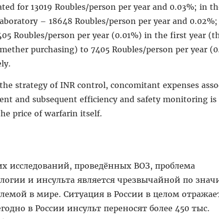
mated for 13019 Roubles/person per year and 0.03%; in th
laboratory – 18648 Roubles/person per year and 0.02%;
5 Roubles/person per year (0.01%) in the first year (t
lomether purchasing) to 7405 Roubles/person per year (0
ely.
the strategy of INR control, concomitant expenses asso
ent and subsequent efficiency and safety monitoring i
e price of warfarin itself.
х исследований, проведённых ВОЗ, проблема
ологии и инсульта является чрезвычайной по зна
емой в мире. Ситуация в России в целом отражае
одно в России инсульт переносят более 450 тыс.