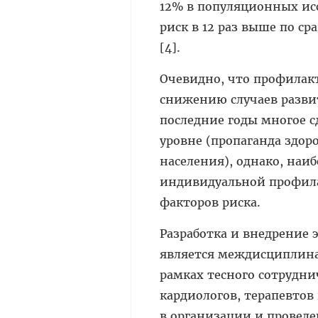
12% в популяционных ис
риск в 12 раз выше по ср
[4].
Очевидно, что профилакт
снижению случаев разви
последние годы многое 
уровне (пропаганда здо
населения), однако, наи
индивидуальной профил
факторов риска.
Разработка и внедрение
является междисциплина
рамках тесного сотрудни
кардиологов, терапевто
в организации и провед