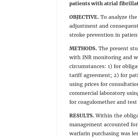
patients with atrial fibrilla
OBJECTIVE.
To analyze the 
adjustment and consequent 
stroke prevention in patients
METHODS.
The present stud
with INR monitoring and wa
circumstances: 1) for oblig
tariff agreement; 2) for pa
using prices for consultatio
commercial laboratory using
for coagulomether and test 
RESULTS.
Within the oblig
management accounted for 4
warfarin purchasing was les