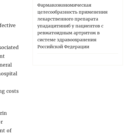
Фармакоэкономическая
целесообразность применения
лекарственного препарата
fective
упадацитиниб у пациентов с
ревматоидным артритом в
системе здравоохранения
Российской Федерации
sociated
nt
neral
ospital
ng costs
rin
or
nt of