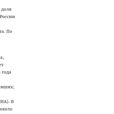
 доля
 России
та. По
а,
ет
 года
е
ивших;
ИА). В
 около