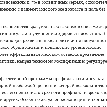
следованиях и 7% в больничных сериях, относите
авнению с пациентами того же возраста и пола без
ика является краеугольным камнем в системе мер
тия инсульта и улучшению здоровья населения. В
сделано для развития профилактики на популяцио
рового образа жизни и повышение уровня жизни
более эффективным методом остаётся проведение
актики, направленной на модификацию регулиру
 эффективной программы профилактики инсульта
рной проблемой, решение которой возможно толь
чества специалистов разного профиля: неврологов
в и других. Особенно актуален междисциплинарный
ении первичной профилактики, поскольку пациент