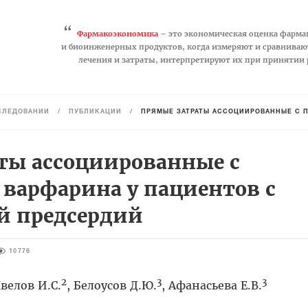
“
Фармакоэкономика
– это экономическая оценка фарма
и биоинженерных продуктов, когда измеряют и сравниваю
лечения и затраты, интерпретируют их при принятии
СЛЕДОВАНИЙ
/
ПУБЛИКАЦИИ
/
ПРЯМЫЕ ЗАТРАТЫ АССОЦИИРОВАННЫЕ С П
ты ассоциированные с
варфарина у пациентов с
й предсердий
10776
2
3
3
Явелов И.С.
, Белоусов Д.Ю.
, Афанасьева Е.В.