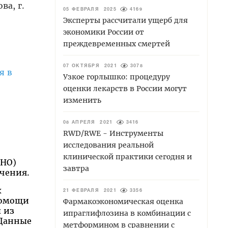
ва, г.
05 ФЕВРАЛЯ 2025
4169
Эксперты рассчитали ущерб для
экономики России от
преждевременных смертей
07 ОКТЯБРЯ 2021
3078
я в
Узкое горлышко: процедуру
оценки лекарств в России могут
изменить
08 АПРЕЛЯ 2021
3416
RWD/RWE - Инструменты
исследования реальной
клинической практики сегодня и
МНО)
завтра
ечения.
х
21 ФЕВРАЛЯ 2021
3356
помощи
Фармакоэкономическая оценка
 из
ипраглифлозина в комбинации с
 Данные
метформином в сравнении с