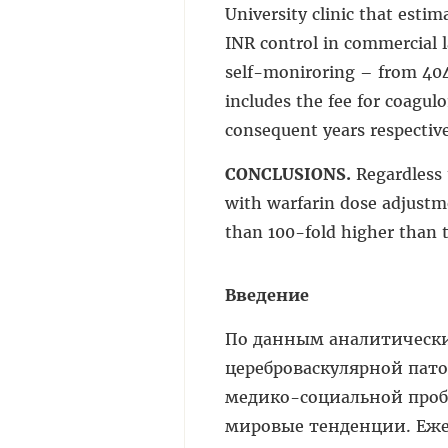
University clinic that esti
INR control in commercial 
self-moniroring – from 4040
includes the fee for coagu
consequent years respectiv
CONCLUSIONS.
Regardless 
with warfarin dose adjustm
than 100-fold higher than th
Введение
По данным аналитически
цереброваскулярной пат
медико-социальной пробл
мировые тенденции. Ежег