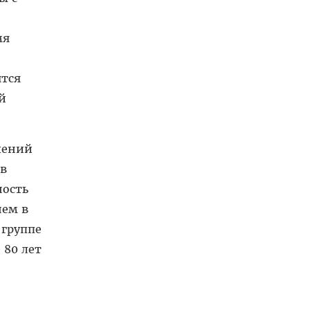
мя
ятся
й
шений
 в
ность
нем в
 группе
 80 лет