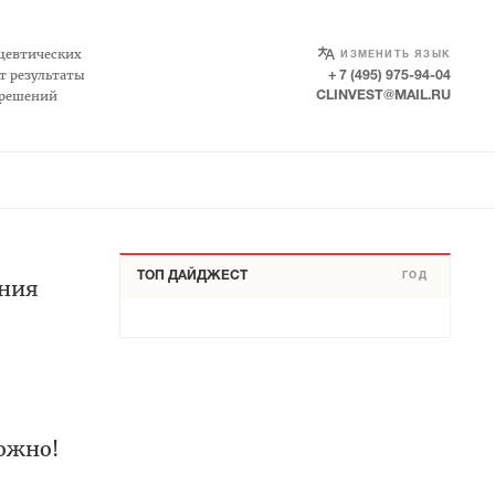
SELECT LANGUAGE
▼
цевтических
ИЗМЕНИТЬ ЯЗЫК
т результаты
+ 7 (495) 975-94-04
 решений
CLINVEST@MAIL.RU
ТОП ДАЙДЖЕСТ
ГОД
ения
ожно!