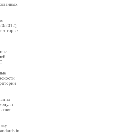
есованных
ые
20/2012),
некоторых
нные
лей
С.
ные
асности
рритории
ианты
модули
йствие
ылку
andards in