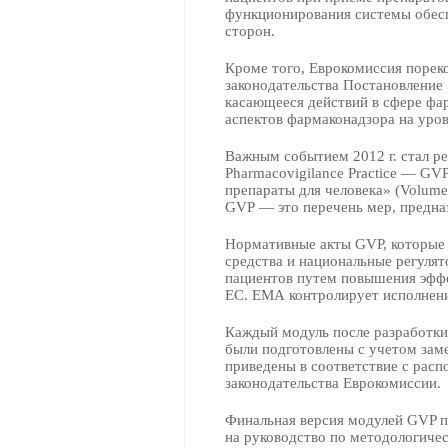
функционирования системы обесп
сторон.
Кроме того, Еврокомиссия порек
законодательства Постановление 5
касающееся действий в сфере фа
аспектов фармаконадзора на уро
Важным событием 2012 г. стал 
Pharmacovigilance Practice — G
препараты для человека» (Volume 
GVP — это перечень мер, предна
Нормативные акты GVР, которые 
средства и национальные регуля
пациентов путем повышения эффе
ЕС. ЕМА контролирует исполнени
Каждый модуль после разработки
были подготовлены с учетом зам
приведены в соответствие с рас
законодательства Еврокомиссии.
Финальная версия модулей GVP п
на руководство по методологичес