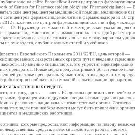
опубликовано на сайте Европейской сети центров по фармакоэпиде
ork of Centers for Pharmacoepidemiology and Pharmacovigilance — 
вательские центры, центры медицинской помощи, медицинские баз
ие сети центров фармакоэпидемиологии и фармаконадзора из 18 стр
ь 2012 г. количество центров фармакоэпидемиологии и фармаконад
тей — 17. В руководстве можно найти методические указания для 
ре фармакоэпидемиологии и фармаконадзора. По каждой рассматри
а дается прямая ссылка на согласованные на международном уровн
ы из руководств, опубликованных статей и учебников.
у Директива Европейского Парламента 2011/62/EU, цель которой —
ьсифицированных лекарственных средств путем введения гармониз
зопасности. По мнению специалистов, это упростит идентификацию
ных препаратов. Новые меры предусматривают обязательное нали
нешней упаковке препаратов. Кроме того, этим документом преду
истрибьюторов сообщать о возможной фальсификации препаратов.
ЦИЯХ ЛЕКАРСТВЕННЫХ СРЕДСТВ
ласит, что государства — члены ЕС должны принимать все необход
 врачами, фармацевтами и другими специалистами здравоохранения
очных реакциях в национальные компетентные органы. Согласно
ения этих задач при необходимости могут быть привлечены организ
ациентов и медицинских работников.
аботников, которые предоставляют информацию по поводу возмож
и лекарственных средств, является важной для работы системы
т факт, что специалисты удовлетворены фактическими данными,