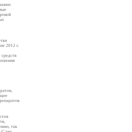
 важно
ные
рокой
ых
отки
е 2012 г.
 средств
ношения
ратов,
ющее
репаратов
стов
тв,
нию, так
 С тех