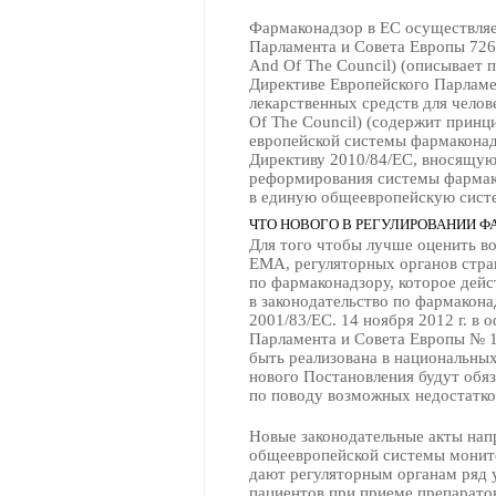
Фармаконадзор в ЕС осуществляе
Парламента и Совета Европы 726/2
And Of The Council) (описывает 
Директиве Европейского Парламе
лекарственных средств для челове
Of The Council) (содержит прин
европейской системы фармаконадз
Директиву 2010/84/ЕС, вносящую 
реформирования системы фармак
в единую обще­европейскую сист
ЧТО НОВОГО В РЕГУЛИРОВАНИИ Ф
Для того чтобы лучше оценить во
EMA, регуляторных органов стра
по фармаконадзору, которое дейст
в законодательство по фармакона
2001/83/ЕС. 14 ноября 2012 г. в
Парламента и Совета Европы № 1
быть реализована в национальных
нового Постановления будут обяз
по поводу возможных недостатков
Новые законодательные акты нап
общеевропейской системы монито
дают регуляторным органам ряд 
пациентов при приеме препарато