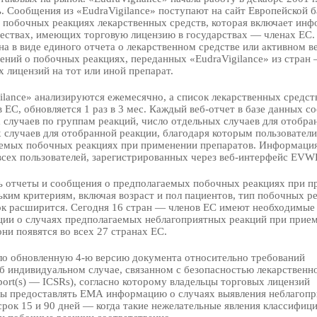
. Сообщения из «EudraVigilance» поступают на сайт Европейской 
 побочных реакциях лекарственных средств, которая включает ин
ществах, имеющих торговую лицензию в государствах — членах ЕС.
а в виде единого отчета о лекарственном средстве или активном в
ений о побочных реакциях, переданных «EudraVigilance» из стран
х лицензий на тот или иной препарат.
lance» анализируются ежемесячно, а список лекарственных средст
ЕС, обновляется 1 раз в 3 мес. Каждый веб-отчет в базе данных с
х случаев по группам реакций, число отдельных случаев для отобра
 случаев для отобранной реакции, благодаря которым пользователи
аемых побочных реакциях при применении препаратов. Информаци
 всех пользователей, зарегистрированных через веб-интерфейс EVW
ь отчеты и сообщения о предполагаемых побочных реакциях при 
ьким критериям, включая возраст и пол пациентов, тип побочных р
сок расширится. Сегодня 16 стран — членов ЕС имеют необходимые
ии о случаях предполагаемых неблагоприятных реакций при прие
ни появятся во всех 27 странах ЕС.
ало обновленную 4-ю версию документа относительно требований
б индивидуальном случае, связанном с безопасностью лекарственн
report(s) — ICSRs), согласно которому владельцы торговых лицензий
ны предоставлять ЕМА информацию о случаях выявления неблагоп
срок 15 и 90 дней — когда такие нежелательные явления классифиц