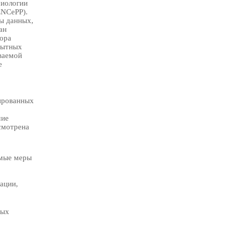
миологии
ENCePP).
ы данных,
ан
зора
опытных
ваемой
е
ированных
чие
смотрена
имые меры
ации,
ных