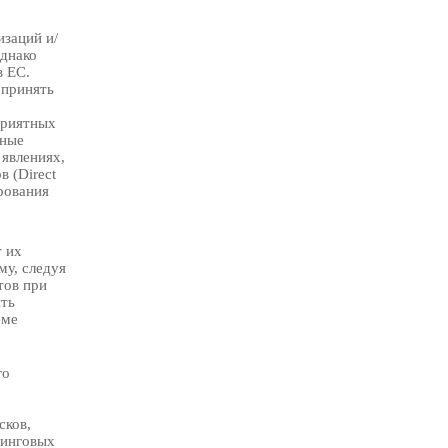
заций и/
Однако
в ЕС.
 принять
приятных
ьные
 явлениях,
 (Direct
рования
т их
му, следуя
тов при
ить
еме
го
сков,
тинговых