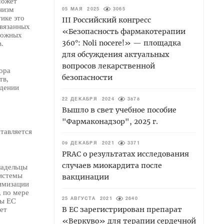
может
низм
05 МАЯ 2025
3065
ике это
III Российский конгресс
связанных
«Безопасность фармакотерапии
зможных
360°: Noli nocere!» — площадка
.
для обсуждения актуальных
вопросов лекарственной
ора
безопасности
тв,
едении
22 ДЕКАБРЯ 2024
3878
Вышло в свет учебное пособие
"Фармаконадзор", 2025 г.
тавляется
09 ДЕКАБРЯ 2021
3371
PRAC о результатах исследования
случаев миокардита после
ладельцы
системы
вакцинации
имизации
, по мере
ны ЕС
25 АВГУСТА 2021
2640
В ЕС зарегистрирован препарат
ет
«Веркуво» для терапии сердечной