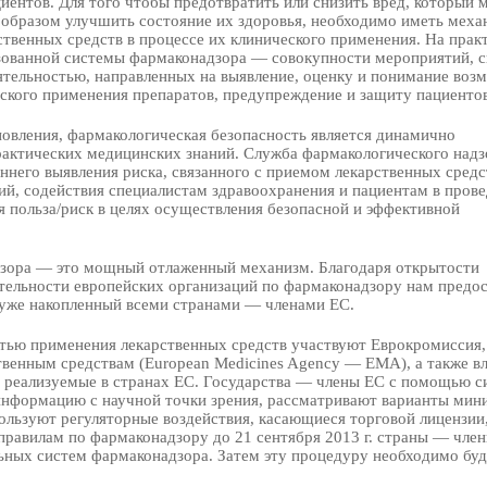
иентов. Для того чтобы предотвратить или снизить вред, который 
 образом улучшить состояние их здоровья, необходимо иметь меха
твенных средств в процессе их клинического применения. На практ
зованной системы фармаконадзора — совокупности мероприятий, 
ятельностью, направленных на выявление, оценку и понимание во
ского применения препаратов, предупреждение и защиту пациентов
новления, фармакологическая безопасность является динамично
актических медицинских знаний. Cлужба фармакологического надз
него выявления риска, связанного с приемом лекарственных средс
й, содействия специалистам здравоохранения и пациентам в пров
 польза/риск в целях осуществления безопасной и эффективной
дзора — это мощный отлаженный механизм. Благодаря открытости
тельности европейских организаций по фармаконадзору нам предос
 уже накопленный всеми странами — членами ЕС.
стью применения лекарственных средств участвуют Еврокромиссия,
твенным средствам (European Medicines Agency — EMA), а также в
, реализуемые в странах ЕС. Государства — члены ЕС с помощью 
информацию с научной точки зрения, рассматривают варианты мин
ользуют регуляторные воздействия, касающиеся торговой лицензии
правилам по фармаконадзору до 21 сентября 2013 г. страны — чле
ьных систем фармаконадзора. Затем эту процедуру необходимо буд