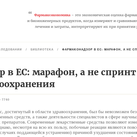
“
Фармакоэкономика
– это экономическая оценка фарма
и биоинженерных продуктов, когда измеряют и сравниваю
лечения и затраты, интерпретируют их при принятии
СЛЕДОВАНИЙ
/
БИБЛИОТЕКА
/
ФАРМАКОНАДЗОР В ЕС: МАРАФОН, А НЕ С
 в ЕС: марафон, а не спринт
воохранения
7760
с, достигнутый в области здравоохранения, был бы невозможен без
венных средств, а также деятельности специалистов в сфере научны
х препаратов. Современные лекарственные средства позволяют изм
днако, несмотря на всю их пользу, побочные реакции являются пов
 случаях поддающейся устранению) причиной ухудшения состояния