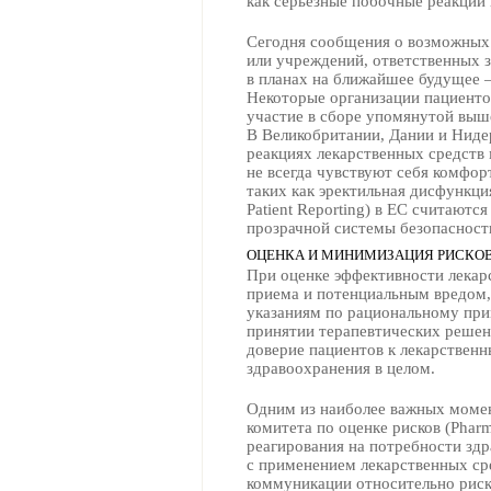
как серьезные побочные реакции 
Сегодня сообщения о возможных 
или учреждений, ответственных з
в планах на ближайшее будущее 
Некоторые организации пациенто
участие в сборе упомянутой выш
В Великобритании, Дании и Ниде
реакциях лекарственных средств
не всегда чувствуют себя комфор
таких как эректильная дисфункци
Patient Reporting) в ЕС считаю
прозрачной системы безопасност
ОЦЕНКА И МИНИМИЗАЦИЯ РИСКО
При оценке эффективности лекар
приема и потенциальным вредом,
указаниям по рациональному при
принятии терапевтических решен
доверие пациентов к лекарственн
здравоохранения в целом.
Одним из наиболее важных момен
комитета по оценке рисков (Phar
реагирования на потребности зд
с применением лекарственных сре
коммуникации относительно риск