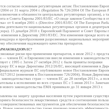
тся согласно основным регуляторным актам: Постановлению Европ
004 от 31 марта 2004 г. (Regulation № 726/2004 Of The European P
полномочия и обязанности центральных регуляторных органов), а т
нта и Совета Европы 2001/83/EС «О своде законов Сообщества в 
ка» от 6 ноября 2001 г. (Directive 2001/83/EС Of The European Parl
ципы деятельности национальных регуляторных органов и децентрал
ора). 15 декабря 2010 г. Европейский Парламент и Совет Европы 
изменения в Директиву 2001/83/ЕС. Эти изменения прежде всего к
онадзора и преобразования разрозненных национальных мероприя
ему обеспечения надлежащего качества препаратов.
АРМАКОНАДЗОРА ЕС?
зможные риски при применении препаратов, в июле 2012 г. предст
н — членов ЕС и Еврокомиссии внесли изменения в законодательст
вует с 1995 г. Затем 27 октября 2012 г. были приняты поправки
дзору ЕС в виде Директивы 2012/26/EС, вносящей изменения в Дир
 официальном журнале ЕС опубликовано новое Постановление Европ
027/2012 (изменения к Постановлению 726/2004). Новая Директив
 законодательствах стран — членов ЕС до 28 октября 2013 г., а по
ательны к исполнению во всех странах ЕС с 5 июня 2013 г. Замечан
 нового законодательства ЕМА принимало до 31 января 2013 г.
равлены на защиту здоровья населения путем укрепления существ
ринга безопасности лекарственных средств и соотношения польза/
усовершенствованных инструментов для обеспечения безопасности
в. Новое законодательство также призвано повысить эффективность