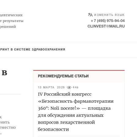
SELECT LANGUAGE
▼
цевтических
ИЗМЕНИТЬ ЯЗЫК
т результаты
+ 7 (495) 975-94-04
 решений
CLINVEST@MAIL.RU
ПРИНТ В СИСТЕМЕ ЗДРАВООХРАНЕНИЯ
 в
РЕКОМЕНДУЕМЫЕ СТАТЬИ
13 МАРТА 2026
448
IV Российский конгресс
«Безопасность фармакотерапии
360°: Noli nocere!» — площадка
для обсуждения актуальных
х
енить
вопросов лекарственной
семестно
безопасности
,