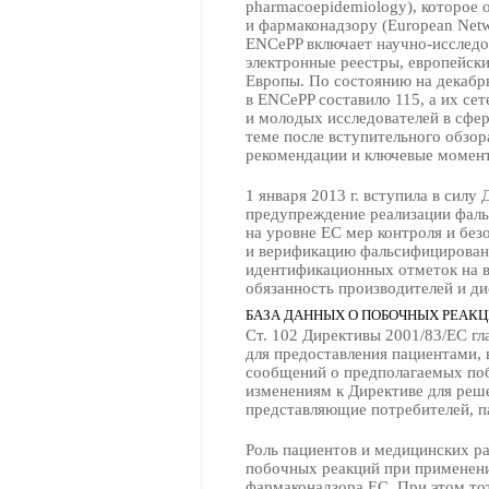
pharmacoepidemiology), которое 
и фармаконадзору (European Netw
ENCePP включает научно-исследо
электронные реестры, европейск
Европы. По состоянию на декабр
в ENCePP составило 115, а их се
и молодых исследователей в сфе
теме после вступительного обзор
рекомендации и ключевые момент
1 января 2013 г. вступила в сил
предупреждение реализации фал
на уровне ЕС мер контроля и бе
и верификацию фальсифицирован
идентификационных отметок на в
обязанность производителей и д
БАЗА ДАННЫХ О ПОБОЧНЫХ РЕАК
Ст. 102 Директивы 2001/83/EС г
для предоставления пациентами,
сообщений о предполагаемых поб
изменениям к Директиве для реш
представляющие потребителей, п
Роль пациентов и медицинских р
побочных реакций при применени
фармаконадзора ЕС. При этом то