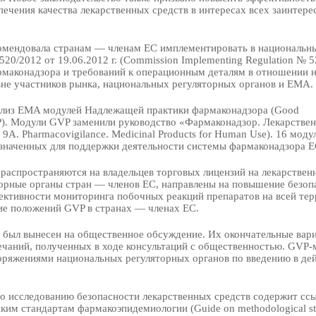
ечения качества лекарственных средств в интересах всех заинтер
омендовала странам — членам ЕС имплементировать в национальн
20/2012 от 19.06.2012 г. (Commission Implementing Regulation № 5
рмаконадзора и требований к операционным деталям в отношении 
вне участников рынка, национальных регуляторных органов и ЕМА.
релиз EMA модулей Надлежащей практики фармаконадзора (Good
VP). Модули GVP заменили руководство «Фармаконадзор. Лекарстве
9А. Pharmacovigilance. Medicinal Products for Human Use). 16 моду
значенных для поддержки деятельности системы фармаконадзора Е
распространяются на владельцев торговых лицензий на лекарствен
торные органы стран — членов ЕС, направлены на повышение безоп
ктивности мониторинга побочных реакций препаратов на всей те
е положений GVP в странах — членах ЕС.
 был вынесен на общественное обсуждение. Их окончательные вар
ечаний, полученных в ходе консультаций с общественностью. GVP-
поряжениями национальных регуляторных органов по введению в де
о исследованию безопасности лекарственных средств содержит сс
ким стандартам фармакоэпидемиологии (Guide on methodological st