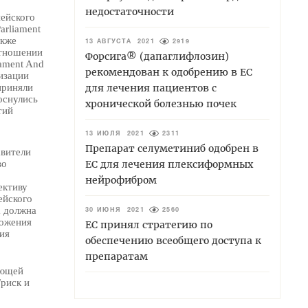
недостаточности
ейского
arliament
акже
13 АВГУСТА 2021
2919
отношении
Форсига® (дапаглифлозин)
iament And
рекомендован к одобрению в ЕС
изации
приняли
для лечения пациентов с
оснулись
хронической болезнью почек
тий
13 ИЮЛЯ 2021
2311
Препарат селуметиниб одобрен в
авители
во
ЕС для лечения плексиформных
нейрофибром
ективу
ейского
а должна
30 ИЮНЯ 2021
2560
ложения
ЕС принял стратегию по
ия
обеспечению всеобщего доступа к
препаратам
ующей
риск и