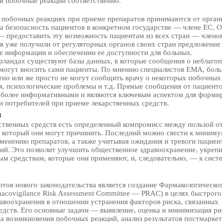
и побочные реакции соответственно.
побочных реакциях при приеме препаратов принимаются от органи
а безопасность пациентов в конкретном государстве — члене ЕС. 
— предоставить эту возможность пациентам из всех стран — члено
в уже получили от регуляторных органов своих стран предложение
е информации и обеспечении ее доступности для больных.
рландах существуют базы данных, в которые сообщения о неблаго
 могут вносить сами пациенты. По мнению специалистов ЕМА, бол
тно или же просто не могут сообщить врачу о некоторых побочных
я, психологические проблемы и т.д. Прямые сообщения от пациентов
тся более информативными и являются ключевым аспектом для форми
и потребителей при приеме лекарственных средств.
В
ственных средств есть определенный компромисс между пользой о
 который они могут причинить. Последний можно свести к миниму
менению препаратов, а также учитывая ожидания и тревоги пациен
ий. Это позволит улучшить общественное здравоохранение, укреп
ым средствам, которые они применяют, и, следовательно, — к сист
тов нового законодательства является создание Фармакологическо
macovigilance Risk Assessment Committee — PRAC) в целях быстрого
равоохранения в отношении устранения факторов риска, связанных
дств. Его основные задачи — выявление, оценка и минимизация ри
а возникновения побочных реакций, анализ результатов постмарке