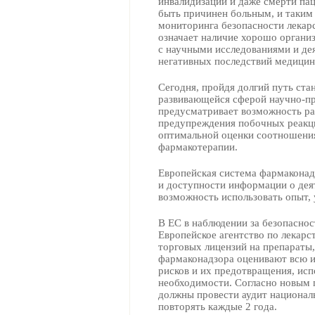
инвалидизации и даже смерти пац
быть причинен больным, и таким
мониторинга безопасности лекарс
означает наличие хорошо органи
с научными исследованиями и де
негативных последствий медицин
Сегодня, пройдя долгий путь ста
развивающейся сферой научно-пр
предусматривает возможность ран
предупреждения побочных реакци
оптимальной оценки соотношения
фармакотерапии.
Европейская система фармакона
и доступности информации о дея
возможность использовать опыт,
В ЕС в наблюдении за безопасно
Европейское агентство по лекарс
торговых лицензий на препараты
фармаконадзора оценивают всю 
рисков и их предотвращения, исп
необходимости. Согласно новым 
должны провести аудит национал
повторять каждые 2 года.