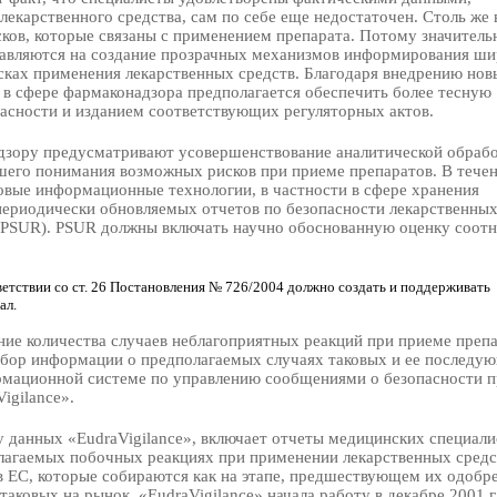
екарственного средства, сам по себе еще недостаточен. Столь же
ков, которые связаны с применением препарата. Потому значитель
равляются на создание прозрачных механизмов информирования ши
ках применения лекарственных средств. Благодаря внедрению нов
 в сфере фармаконадзора предполагается обеспечить более тесную
асности и изданием соответствующих регуляторных актов.
дзору предусматривают усовершенствование аналитической обраб
его понимания возможных рисков при приеме препаратов. В течени
овые информационные технологии, в частности в сфере хранения
периодически обновляемых отчетов по безопасности лекарственных
s — PSUR). PSUR должны включать научно обоснованную оценку соот
етствии со ст. 26 Постановления № 726/2004 должно создать и поддерживать
ал.
ие количества случаев неблагоприятных реакций при приеме препа
бор информации о предполагаемых случаях таковых и ее последу
рмационной системе по управлению сообщениями о безопасности п
igilance».
 данных «EudraVigilance», включает отчеты медицинских специали
лагаемых побочных реакциях при применении лекарственных средс
 ЕС, которые собираются как на этапе, предшествующем их одобре
аковых на рынок. «EudraVigilance» начала работу в декабре 2001 г.