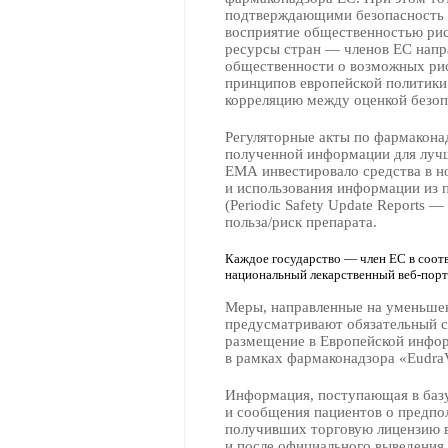
подтверждающими безопасность л
восприятие общественностью рис
ресурсы стран — членов ЕС нап
общественности о возможных рис
принципов европейской политики
корреляцию между оценкой безоп
Регуляторные акты по фармакона
полученной информации для лучш
ЕМА инвестировало средства в н
и использования информации из 
(Periodic Safety Update Report
польза/риск препарата.
Каждое государство — член ЕС в соотв
национальный лекарственный веб-порт
Меры, направленные на уменьшен
предусматривают обязательный с
размещение в Европейской инфо
в рамках фармаконадзора «EudraV
Информация, поступающая в базу
и сообщения пациентов о предпо
получивших торговую лицензию в
и после официального выведения т