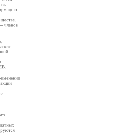
базы
формацию
еществе.
 — членов
в,
остоит
нной
я
EB.
применении
еакций
ме
ого
риятных
ируются