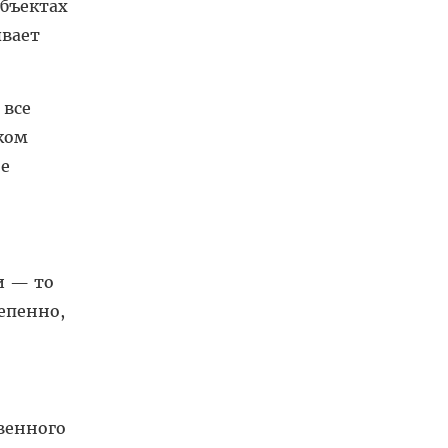
убъектах
ывает
 все
ком
не
и — то
епенно,
венного