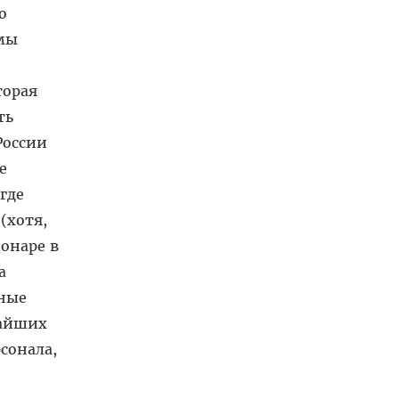
о
емы
торая
ть
России
е
где
(хотя,
ионаре в
а
вные
жайших
сонала,