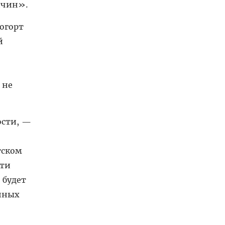
ичин».
огорт
й
 не
ости, —
тском
сти
 будет
нных