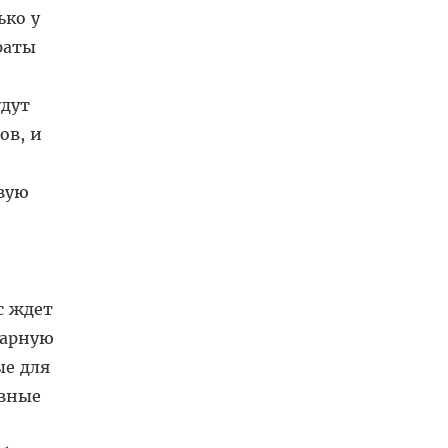
ько у
раты
дут
ов, и
вую
с ждет
нарную
ые для
евные