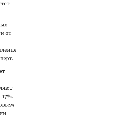
стет
ных
ти от
селение
перт.
ет
вляют
 17%.
ровьем
сии