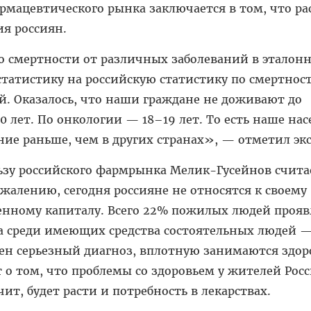
рмацевтического рынка заключается в том, что ра
я россиян.
о смертности от различных заболеваний в эталон
статистику на российскую статистику по смертнос
. Оказалось, что наши граждане не доживают до
0 лет. По онкологии — 18–19 лет. То есть наше на
ние раньше, чем в других странах», — отметил экс
ьзу российского фармрынка Мелик-Гусейнов счита
ожалению, сегодня россияне не относятся к своему
ценному капиталу. Всего 22% пожилых людей проя
, а среди имеющих средства состоятельных людей —
лен серьезный диагноз, вплотную занимаются здо
ит о том, что проблемы со здоровьем у жителей Рос
чит, будет расти и потребность в лекарствах.