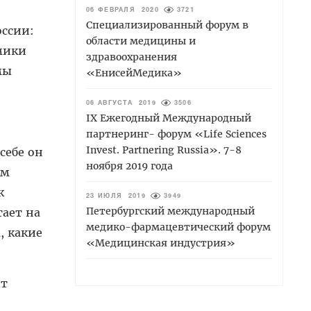
06 ФЕВРАЛЯ 2020
3721
Специализированный форум в
ссии:
области медицины и
мики
здравоохранения
мы
«ЕнисейМедика»
06 АВГУСТА 2019
3506
IХ Ежегодный Международный
партнеринг- форум «Life Sciences
Invest. Partnering Russia». 7-8
себе он
ноября 2019 года
им
к
23 ИЮЛЯ 2019
3949
Петербургский международный
тает на
медико-фармацевтический форум
, какие
«Медицинская индустрия»
ит