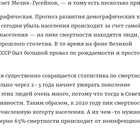
тает Мелик-Гусейнов, — и тому есть несколько пр
рафическая. Прогноз развития демографических к
о сегодня убыль населения происходит за счет само
населения — на пике смертности находятся люди,
прошлого столетия. В то время на фоне Великой
ССР был большой провал по рождаемости и просто
я существенно сокращается статистика по смертн
ально через 2–3 года начнет умирать поколение
 этих людей очень много, потому что тогда в Сове
ивности. Таким образом, к 2020 году пик смертно
численную когорту населения. А их чем-то нужно
мерно 65% смертности происходит от неинфекцио