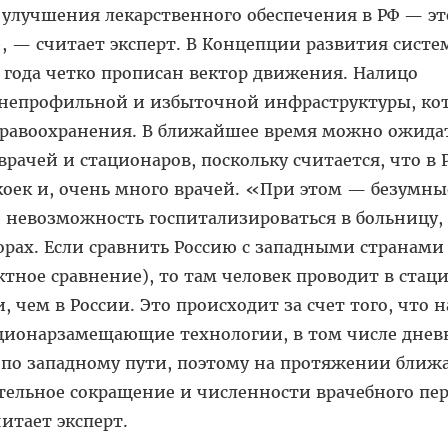
 улучшения лекарственного обеспечения в РФ — эт
, — считает эксперт. В Концепции развития сист
 года четко прописан вектор движения. Налицо
непрофильной и избыточной инфраструктуры, ко
здравоохранения. В ближайшее время можно ожида
рачей и стационаров, поскольку считается, что в 
коек и, очень много врачей. «При этом — безумны
 невозможность госпитализироваться в больницу, 
рах. Если сравнить Россию с западными странами 
ктное сравнение), то там человек проводит в стац
 чем в России. Это происходит за счет того, что н
ационарзамещающие технологии, в том числе дне
т по западному пути, поэтому на протяжении бли
мительное сокращение и численности врачебного пер
итает эксперт.