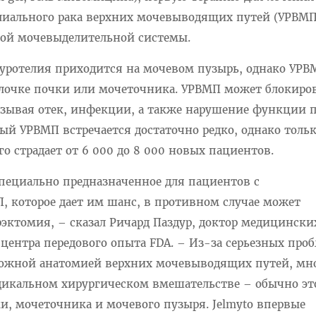
лиального рака верхних мочевыводящих путей (УРВМП)
стой мочевыделительной системы.
 уротелия приходится на мочевом пузырь, однако УРВ
олочке почки или мочеточника. УРВМП может блокиро
зывая отек, инфекции, а также нарушение функции п
ый УРВМП встречается достаточно редко, однако тольк
о страдает от 6 000 до 8 000 новых пациентов.
специально предназначенное для пациентов с
 которое дает им шанс, в противном случае может
эктомия, – сказал Ричард Паздур, доктор медицински
центра передового опыта FDA. – Из-за серьезных проб
ложной анатомией верхних мочевыводящих путей, мн
икальном хирургическом вмешательстве – обычно эт
и, мочеточника и мочевого пузыря. Jelmyto впервые