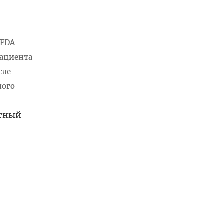
 FDA
пациента
сле
ного
етный