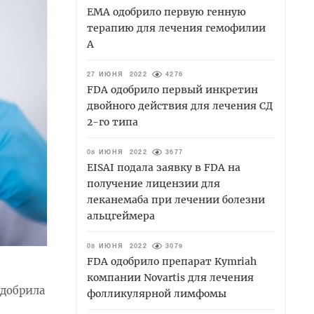
EMA одобрило первую генную
терапию для лечения гемофилии
А
27 ИЮНЯ 2022
4276
FDA одобрило первый инкретин
двойного действия для лечения СД
2-го типа
08 ИЮНЯ 2022
3677
EISAI подала заявку в FDA на
получение лицензии для
леканемаба при лечении болезни
альцгеймера
08 ИЮНЯ 2022
3079
FDA одобрило препарат Kymriah
компании Novartis для лечения
добрила
фолликулярной лимфомы