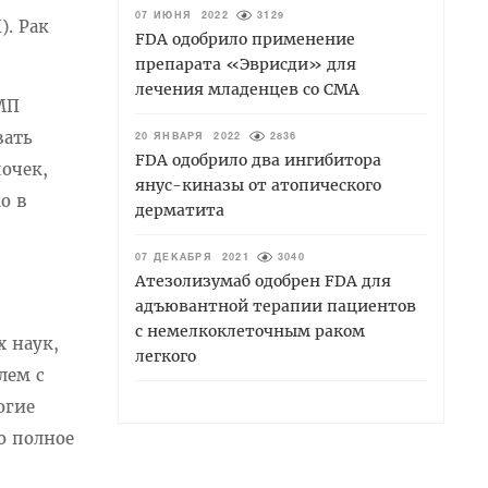
07 ИЮНЯ 2022
3129
. Рак
FDA одобрило применение
препарата «Эврисди» для
лечения младенцев со СМА
МП
вать
20 ЯНВАРЯ 2022
2836
FDA одобрило два ингибитора
очек,
янус-киназы от атопического
о в
дерматита
07 ДЕКАБРЯ 2021
3040
Атезолизумаб одобрен FDA для
адъювантной терапии пациентов
с немелкоклеточным раком
х наук,
легкого
лем с
огие
о полное