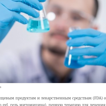
6
щевым продуктам и лекарственным средствам (FDA) о
in gel, гель митомицина), первую терапию для лечения