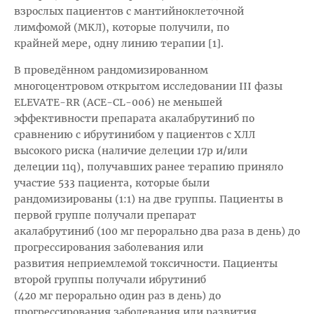
взрослых пациентов с мантийноклеточной
лимфомой (МКЛ), которые получили, по
крайней мере, одну линию терапии [1].
В проведённом рандомизированном
многоцентровом открытом исследовании III фазы
ELEVATE-RR (ACE-CL-006) не меньшей
эффективности препарата акалабрутиниб по
сравнению с ибрутинибом у пациентов с ХЛЛ
высокого риска (наличие делеции 17p и/или
делеции 11q), получавших ранее терапию приняло
участие 533 пациента, которые были
рандомизированы (1:1) на две группы. Пациенты в
первой группе получали препарат
акалабрутиниб (100 мг перорально два раза в день) до
прогрессирования заболевания или
развития неприемлемой токсичности. Пациенты
второй группы получали ибрутиниб
(420 мг перорально один раз в день) до
прогрессирования заболевания или развития