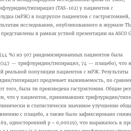
флуридин/типирацил (TAS-102) у пациентов с
лудка (мРЖ) в подгруппе пациентов с гастрэктомией,
льтатам исследования, опубликованного в журнале The
 представлены в рамках устной презентации на ASCO G
 (44 %) из 507 рандомизированных пациентов была
 (147 — трифлуридин/типирацил, 74 — плацебо), что 
й реальной популяции пациентов с мРЖ. Результаты
идин/типирацил продлевает выживаемость, по сравне
от того, была ли произведена гастрэктомия. Общие ре
ли, что у пациентов, принимавших трифлуридин/тип
клинически и статистически значимое улучшение общ
авнению с плацебо, а также было зафиксировано сниж
0,69, односторонний p = 0,00029), что выражалось в п