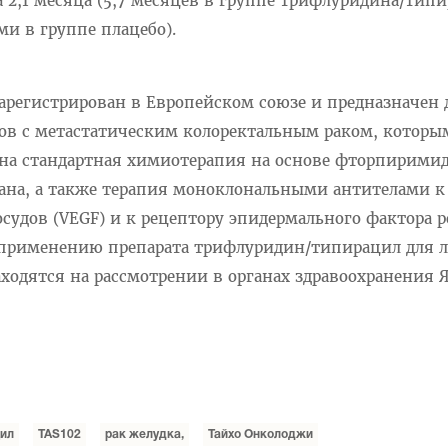
2,1 месяца (5,7 месяцев в группе трифлуридина/тип
ми в группе плацебо).
регистрирован в Европейском союзе и предназначен 
ов с метастатическим колоректальным раком, которы
ана стандартная химиотерапия на основе фторпирими
ана, а также терапия моноклональными антителами к
осудов (VEGF) и к рецептору эпидермального фактора р
к применению препарата трифлуридин/типирацил для 
ходятся на рассмотрении в органах здравоохранения 
цил
TAS102
рак желудка,
Тайхо Онколоджи