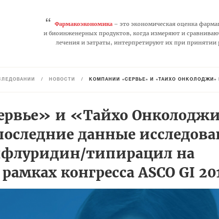
“
Фармакоэкономика
– это экономическая оценка фарма
и биоинженерных продуктов, когда измеряют и сравниваю
лечения и затраты, интерпретируют их при принятии
СЛЕДОВАНИЙ
/
НОВОСТИ
/
КОМПАНИИ «СЕРВЬЕ» И «ТАЙХО ОНКОЛОДЖИ» ПРЕДСТАВИЛИ ПОСЛЕДНИЕ ДА
ервье» и «Тайхо Онколодж
последние данные исследов
ифлуридин/типирацил на
рамках конгресса ASCO GI 20