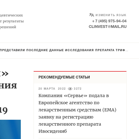
SELECT LANGUAGE
▼
цевтических
ИЗМЕНИТЬ ЯЗЫК
т результаты
+ 7 (495) 975-94-04
 решений
CLINVEST@MAIL.RU
ННЫЕ ИССЛЕДОВАНИЯ ПРЕПАРАТА ТРИФЛУРИДИН/ТИПИРАЦИЛ НА СИМПОЗИУМЕ В РАМКАХ КОНГРЕССА ASCO GI 2019
и»
РЕКОМЕНДУЕМЫЕ СТАТЬИ
ания
20 МАРТА 2022
3272
Компания «Сервье» подала в
Европейское агентство по
19
лекарственным средствам (EMA)
заявку на регистрацию
лекарственного препарата
Ивосидениб