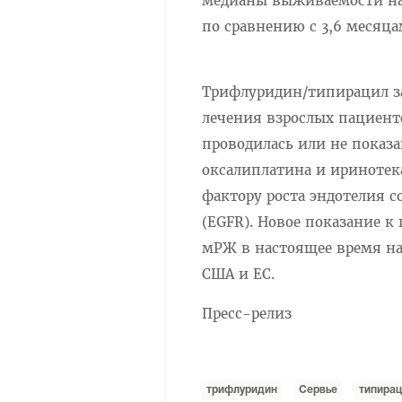
медианы выживаемости на 
по сравнению с 3,6 месяца
Трифлуридин/типирацил за
лечения взрослых пациент
проводилась или не показ
оксалиплатина и иринотек
фактору роста эндотелия с
(EGFR). Новое показание 
мРЖ в настоящее время на
США и ЕС.
Пресс-релиз
трифлуридин
Сервье
типира