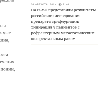
ирацила
04 АВГУСТА 2019
2194
На ESMO представили результаты
российского исследования
препарата трифлуридин/
для
типирацил у пациентов с
м уже
рефрактерным метастатическим
колоректальным раком
дина,
оста
лечения
Японии,