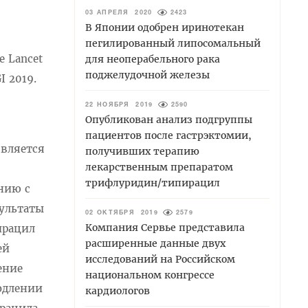
03 АПРЕЛЯ 2020
2423
В Японии одобрен иринотекан
пегилированный липосомальный
 Lancet
для неоперабельного рака
поджелудочной железы
I 2019.
22 НОЯБРЯ 2019
2590
Опубликован анализ подгруппы
пациентов после гастрэктомии,
является
получивших терапию
лекарственным препаратом
трифлуридин/типирацил
нию с
зультаты
02 ОКТЯБРЯ 2019
2579
Компания Сервье представила
ирацил
расширенные данные двух
ей
исследований на Российском
ение
национальном конгрессе
родлении
кардиологов