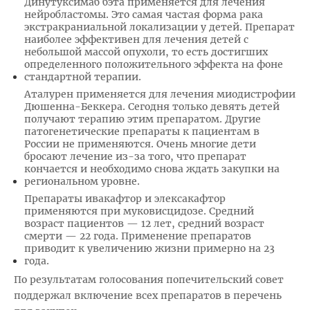
Динутуксимаб бэта применяется для лечения
нейробластомы. Это самая частая форма рака
экстракраниальной локализации у детей. Препарат
наиболее эффективен для лечения детей с
небольшой массой опухоли, то есть достигших
определенного положительного эффекта на фоне
стандартной терапии.
Аталурен применяется для лечения миодистрофии
Дюшенна-Беккера. Сегодня только девять детей
получают терапию этим препаратом. Другие
патогенетические препараты к пациентам в
России не применяются. Очень многие дети
бросают лечение из-за того, что препарат
кончается и необходимо снова ждать закупки на
региональном уровне.
Препараты ивакафтор и элексакафтор
применяются при муковисцидозе. Средний
возраст пациентов — 12 лет, средний возраст
смерти — 22 года. Применение препаратов
приводит к увеличению жизни примерно на 23
года.
По результатам голосования попечительский совет
поддержал включение всех препаратов в перечень