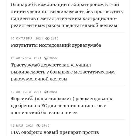
Олапариб в комбинации с абиратероном в 1-ой
линии увеличил выживаемость без прогрессии у
пациентов с метастатическим кастрационно-
резистентным раком предстательной железы
06 ОКТЯБРЯ 2021
2930
Результаты исследований дурвалумаба
26 АВГУСТА 2021
2655
Трастузумаб дерукстекан улучшил
выживаемость у больных с метастатическим
раком молочной железы
13 АВГУСТА 2021
2923
Форсига® (дапаглифлозин) рекомендован к
одобрению в ЕС для лечения пациентов с
хронической болезнью почек
12 МАЯ 2021
2790
FDA одобрило новый препарат против