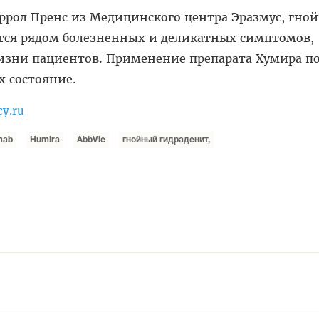
Эррол Пренс из Медицинского центра Эразмус, гно
тся рядом болезненных и деликатных симптомов,
зни пациентов. Применение препарата Хумира п
х состояние.
cy.ru
mab
Humira
AbbVie
гнойный гидраденит,