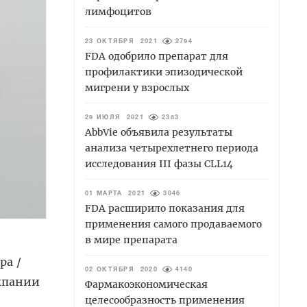
лимфоцитов
23 ОКТЯБРЯ 2021
2794
FDA одобрило препарат для
профилактики эпизодической
мигрени у взрослых
29 ИЮЛЯ 2021
2383
AbbVie объявила результаты
анализа четырехлетнего периода
исследования III фазы CLL14
01 МАРТА 2021
3046
FDA расширило показания для
применения самого продаваемого
в мире препарата
ра /
02 ОКТЯБРЯ 2020
4140
мпании
Фармакоэкономическая
целесообразность применения