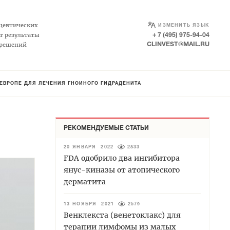
SELECT LANGUAGE
▼
цевтических
ИЗМЕНИТЬ ЯЗЫК
т результаты
+ 7 (495) 975-94-04
 решений
CLINVEST@MAIL.RU
 ЕВРОПЕ ДЛЯ ЛЕЧЕНИЯ ГНОЙНОГО ГИДРАДЕНИТА
РЕКОМЕНДУЕМЫЕ СТАТЬИ
20 ЯНВАРЯ 2022
2833
FDA одобрило два ингибитора
янус-киназы от атопического
дерматита
13 НОЯБРЯ 2021
2579
Венклекста (венетоклакс) для
терапии лимфомы из малых