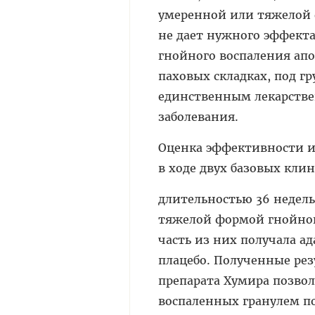
умеренной или тяжелой ф
не дает нужного эффект
гнойного воспаления ап
паховых складках, под г
единственным лекарстве
заболевания.
Оценка эффективности и
в ходе двух базовых клини
длительностью 36 недель
тяжелой формой гнойног
часть из них получала а
плацебо. Полученные рез
препарата Хумира позво
воспаленных гранулем по