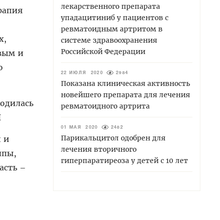
лекарственного препарата
рапия
упадацитиниб у пациентов с
ревматоидным артритом в
х,
системе здравоохранения
Российской Федерации
рвым и
о
22 ИЮЛЯ 2020
2984
Показана клиническая активность
новейшего препарата для лечения
одилась
ревматоидного артрита
I
01 МАЯ 2020
2482
Парикальцитол одобрен для
й и
лечения вторичного
ппы,
гиперпаратиреоза у детей с 10 лет
асть –