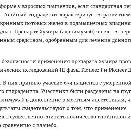
орме у взрослых пациентов, если стандартная те
а. Гнойный гидраденит характеризуется развитием
окринных потовых желез в подмышечных впадина
рудью. Препарат Хумира (адалимумаб) является пе
нным средством, одобренным для лечения данног
 безопасности применения препарата Хумира пров
ческих исследований III фазы Pioneer I и Pioneer I
. В них приняло участие 633 пациента с умеренно
о гидраденита. Участники были разделены на гру
далимумаб в дополнение к местным анестетикам, ч
ультаты свидетельствуют о том, что применение
ляет существенно снизить количество гнойников и
 сравнению с плацебо.