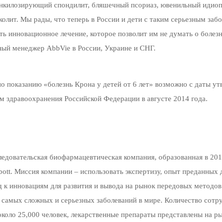
 анкилозирующий спондилит, бляшечный псориаз, ювенильный идио
 колит. Мы рады, что теперь в России и дети с таким серьезным заб
ть инновационное лечение, которое позволит им не думать о болезн
ный менеджер AbbVie в России, Украине и СНГ.
о показанию «болезнь Крона у детей от 6 лет» возможно с даты у
м здравоохранения Российской Федерации в августе 2014 года.
ледовательская биофармацевтическая компания, образованная в 201
ott. Миссия компании – использовать экспертизу, опыт преданных 
 к инновациям для развития и вывода на рынок передовых методов
 самых сложных и серьезных заболеваний в мире. Количество сотр
около 25,000 человек, лекарственные препараты представлены на р