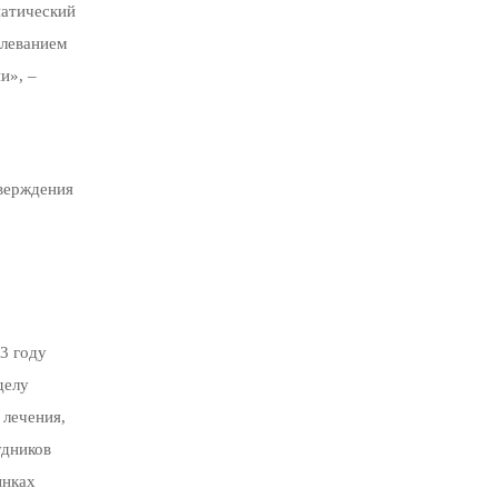
патический
олеванием
и», –
тверждения
3 году
делу
 лечения,
удников
ынках