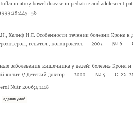
 Inflammatory bowel disease in pediatric and adolescent pat
m 1999;28:445–58
Л.Н., Халиф И.Л. Особенности течения болезни Крона в 
строэнтерол., гепатол., колопроктол. — 2003. — № 6. — С
ные заболевания кишечника у детей: болезнь Крона и
 колит // Детский доктор. — 2000. — № 4. — С. 22-2
terol Nutr 2006;4;1118
адалимумаб