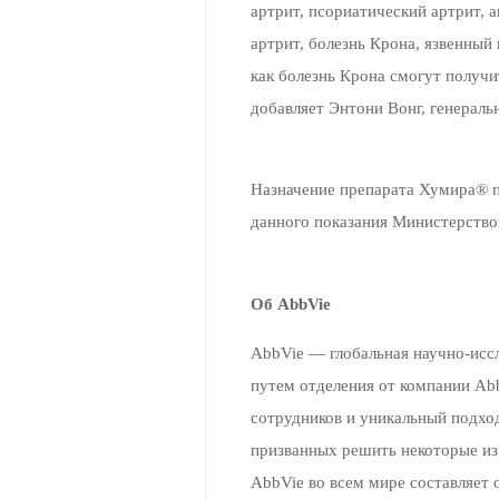
артрит, псориатический артрит,
артрит, болезнь Крона, язвенный
как болезнь Крона смогут получи
добавляет Энтони Вонг, генераль
Назначение препарата Хумира® п
данного показания Министерство
Об AbbVie
AbbVie — глобальная научно-исс
путем отделения от компании Abb
сотрудников и уникальный подход
призванных решить некоторые из
AbbVie во всем мире составляет 