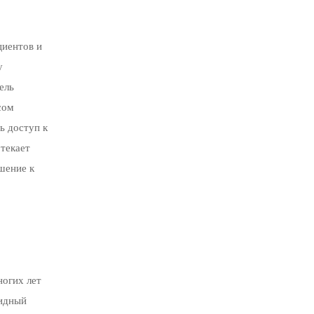
циентов и
у
ель
сом
ь доступ к
текает
шение к
ногих лет
оидный