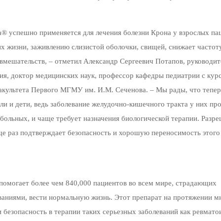
® успешно применяется для лечения болезни Крона у взрослых па
х жизни, заживлению слизистой оболочки, свищей, снижает частот
 вмешательств, – отметил Александр Сергеевич Потапов, руководит
ния, доктор медицинских наук, профессор кафедры педиатрии с кур
акультета Первого МГМУ им. И.М. Сеченова. – Мы рады, что тепер
и и дети, ведь заболевание желудочно-кишечного тракта у них про
 больных, и чаще требует назначения биологической терапии. Разре
 раз подтверждает безопасность и хорошую переносимость этого
омогает более чем 840,000 пациентов во всем мире, страдающих
ниями, вести нормальную жизнь. Этот препарат на протяжении м
 безопасность в терапии таких серьезных заболеваний как ревмат