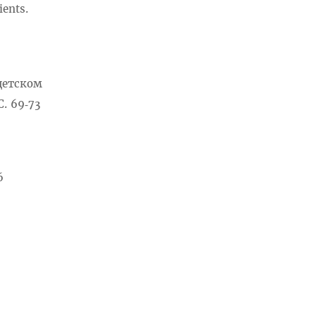
ients.
детском
. 69‑73
6