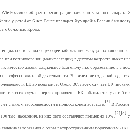
bbVie Россия сообщает о регист
рации нового показания препарата
Крона у детей от 6 лет. Ранее препарат Хумира® в России был дост
ов с болезнью Крона.
потенциально инвалидизирующее заболевание желудочно-кишечного 
е при возникновении (манифестации) в детском возрасте имеет не
й, их качество жизни, социальное благополучие, образование, а в п
ва, профессиональной деятельности. В последние годы наблюдается
болеваемости БК во всем мире. Около 30% всех случаев БК проявля
оцентах всех случаев первое проявление БК наблюдается у детей в 
[1]
10 лет с пиком заболеваемости в подростковом возрасте.
В России
[3]
[2]
,
 100 тыс. населения, из них дети составляют примерно 10%.
У
е течение заболевания с более распространенным поражением ЖКТ.