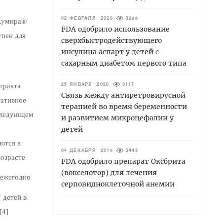
02 ФЕВРАЛЯ 2020
3298
 Хумира®
FDA одобрило использование
упен для
сверхбыстродействующего
инсулина аспарт у детей с
сахарным диабетом первого типа
тракта
25 ЯНВАРЯ 2020
3117
Связь между антиретровирусной
гативное
терапией во время беременности
оследующем
и развитием микроцефалии у
детей
ются в
04 ДЕКАБРЯ 2019
3443
возрасте
FDA одобрило препарат Оксбрита
(вокселотор) для лечения
 ежегодно
серповидноклеточной анемии
 детей в
[4]