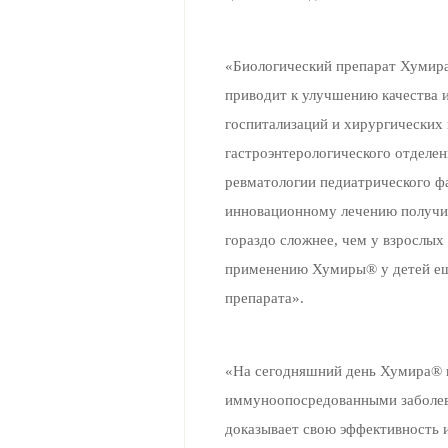
«Биологический препарат Хумира
приводит к улучшению качества и
госпитализаций и хирургических
гастроэнтерологического отделе
ревматологии педиатрического ф
инновационному лечению получил
гораздо сложнее, чем у взрослых
применению Хумиры® у детей еще
препарата».
«На сегодняшний день Хумира® п
иммуноопосредованными заболева
доказывает свою эффективность и