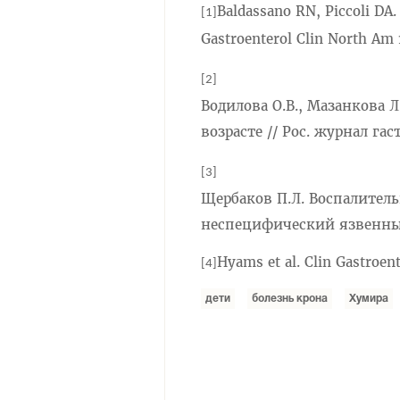
Baldassano RN, Piccoli DA.
[1]
Gastroenterol Clin North A
[2]
Водилова О.В., Мазанкова 
возрасте // Рос. журнал га
[3]
Щербаков П.Л. Воспалитель
неспецифический язвенный
Hyams et al. Clin Gastroen
[4]
дети
болезнь крона
Хумира