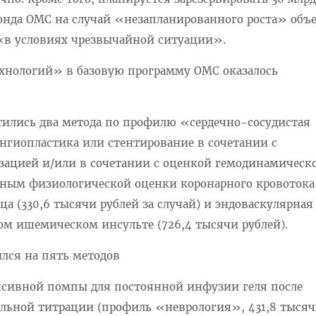
онда ОМС на случай «незапланированного роста» объ
в условиях чрезвычайной ситуации».
хнологий» в базовую программу ОМС оказалось
тились два метода по профилю «сердечно-сосудистая
нгиопластика или стентирование в сочетании с
зацией и/или в сочетании с оценкой гемодинамическ
нным физиологической оценки коронарного кровотока
а (330,6 тысячи рублей за случай) и эндоваскулярная
ом ишемическом инсульте (726,4 тысячи рублей).
ился на пять методов
нсивной помпы для постоянной инфузии геля после
льной титрации (профиль «неврология», 431,8 тыся