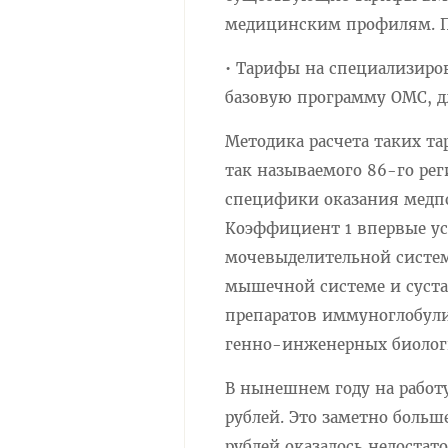
медицинским профилям. П
• Тарифы на специализир
базовую программу ОМС, д
Методика расчета таких та
так называемого 86-го ре
специфики оказания медпо
Коэффициент 1 впервые ус
мочевыделительной систем
мышечной системе и суста
препаратов иммуноглобули
генно-инженерных биологи
В нынешнем году на работ
рублей. Это заметно больше
рублей оказалось недостат