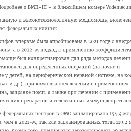
одробнее о ВМП-III – в ближайшем номере Vademecu
ованную и высокотехнологичную медпомощь, включе
ля федеральных клиник
рифов впервые была апробирована в 2021 году с внед
гиона, а в 2022-м подход к применению коэффициента
мощи был конкретизирован для ряда методов лечени
тановлен для определенных операций (на почке и
е у детей, на периферической нервной системе, на ко
вах и др.), при комплексном лечении с применением
на, заправке помп, а также при лечении с применен
ческих препаратов и селективных иммунодепрессант
у федеральных центров в ОМС запланировано 154,4 мл
, чем в 2021-м, так как запланированных тогда 119,2 
очно. Кроме того, планируется зарезервировать 30 млрд