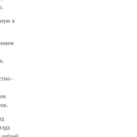
m.
нную в
рением
я.
стно-
ием
ов.
рд
млрд
 рублей