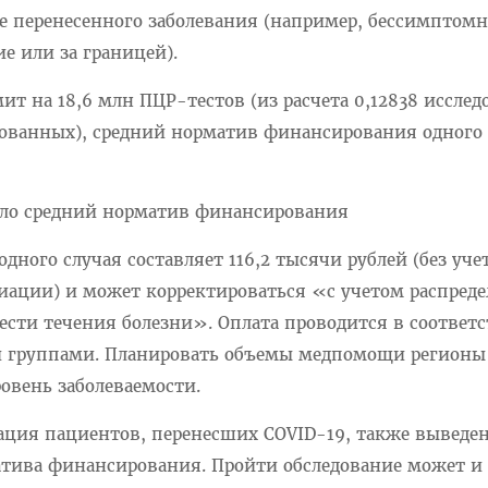
е перенесенного заболевания (например, бессимптомн
е или за границей).
мит на 18,6 млн ПЦР-тестов (из расчета 0,12838 иссле
хованных), средний норматив финансирования одного 
ило средний норматив финансирования
дного случая составляет 116,2 тысячи рублей (без уче
ации) и может корректироваться «с учетом распред
ести течения болезни». Оплата проводится в соответс
 группами. Планировать объемы медпомощи регионы 
ровень заболеваемости.
ация пациентов, перенесших COVID-19, также выведен
тива финансирования. Пройти обследование может и 