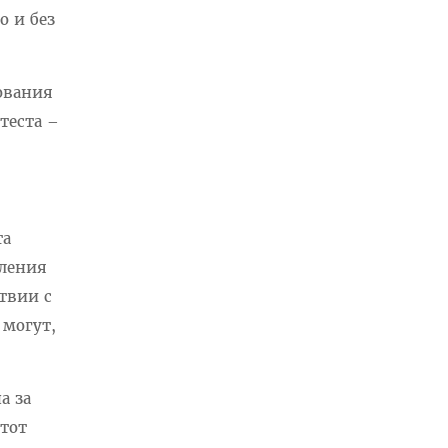
о и без
дования
теста –
та
еления
твии с
могут,
а за
тот