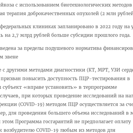
лейкоза с использованием биотехнологических методов 
ная терапия доброкачественных опухолей (2 млн рублей
федеральных клиниках запланировано в 2022 году на 
шь на 2,7 млрд рублей больше субсидии прошлого года.
ыведена за пределы подушевого норматива финансиро
м звене
ае с другими методами диагностики (КТ, МРТ, УЗИ сер
), призван повысить доступность ПЦР-тестирования в
м субъект «вправе установить» в терпрограмме
случаев, при которых проведение исследований на на
екции (COVID-19) методом ПЦР осуществляется за сч
ер, для проведения большего объема исследований в 
 этом Программа госгарантий не предполагает оплату
 к возбудителю COVID-19 любым из методов для