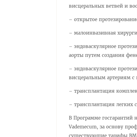
висцеральных ветвей и во
– открытое протезировани
– малоинвазивная хирурги
– эндоваскулярное протез
аорты путем создания фен
– эндоваскулярное протез
висцеральным артериям с 
– трансплантация комплек
– трансплантация легких 
В Программе госгарантий н
Vademecum, за основу про
существующие тарифы ВМП-