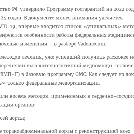
ство РФ утвердило Программу госгарантий на 2022 год
024 годов. В документе много внимания уделяется
VID-19, впервые вводится список «уникальных» мет
изируются особенности работы федеральных медицинс
лючевые изменения – в разборе Vademecum.
методов лечения, уже успевший получить расхожее н
 перечнями высокотехнологичной медпомощи, включ
ВМП-II) в базовую программу ОМС. Как следует из до
ь» только федеральные медорганизации.
шли восемь методов, применяемых в сердечно-сосуди
тации органов:
сей аорты;
е торакоабдоминальной аорты с реконструкцией всех