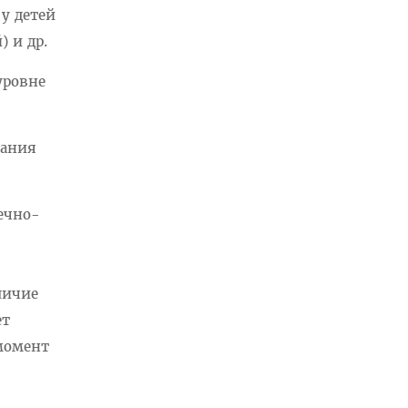
у детей
) и др.
уровне
вания
дечно-
личие
ет
момент