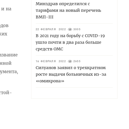
Минздрав определился с
 и на
тарифами на новый перечень
ВМП-III
одов
22 ФЕВРАЛЯ 2022
3005
ких
В 2021 году на борьбу с COVID-19
ушло почти в два раза больше
средств ОМС
азвание
18 ФЕВРАЛЯ 2022
2955
енной
Силуанов заявил о трехкратном
кумента,
росте выдачи больничных из-за
«омикрона»
стой-