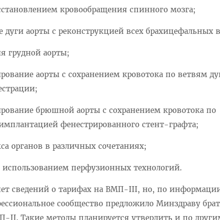
сстановлением кровообращения спинного мозга;
е дуги аорты с реконструкцией всех брахицефальных в
я грудной аорты;
ирование аорты с сохранением кровотока по ветвям ду
естрации;
ирование брюшной аорты с сохранением кровотока по
имплантацией фенестрированного стент-графта;
са органов в различных сочетаниях;
с использованием перфузионных технологий.
ет сведений о тарифах на ВМП-III, но, по информаци
фессиональное сообщество предложило Минздраву брат
II. Такие методы планируется утвердить и по други