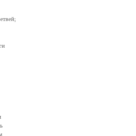
етвей;
ги
и
ь
м