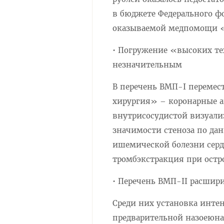
в бюджете Федерального ф
оказываемой медпомощи «
• Погружение «высоких те
незначительным
В перечень ВМП-I перемес
хирургия» – коронарные а
внутрисосудистой визуали
значимости стеноза по да
ишемической болезни сердц
тромбэкстракция при остр
• Перечень ВМП-II расшир
Среди них установка инте
предварительной назоеюна