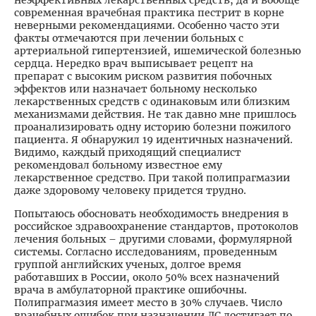
современная врачебная практика пестрит в корне
неверными рекомендациями. Особенно часто эти
факты отмечаются при лечении больных с
артериальной гипертензией, ишемической болезнью
сердца. Нередко врач выписывает рецепт на
препарат с высоким риском развития побочных
эффектов или назначает больному несколько
лекарственных средств с одинаковым или близким
механизмами действия. Не так давно мне пришлось
проанализировать одну историю болезни пожилого
пациента. Я обнаружил 19 идентичных назначений.
Видимо, каждый приходящий специалист
рекомендовал больному известное ему
лекарственное средство. При такой полипрагмазии
даже здоровому человеку придется трудно.
Попытаюсь обосновать необходимость внедрения в
российское здравоохранение стандартов, протоколов
лечения больных – другими словами, формулярной
системы. Согласно исследованиям, проведенным
группой английских ученых, долгое время
работавших в России, около 50% всех назначений
врача в амбулаторной практике ошибочны.
Полипрагмазия имеет место в 30% случаев. Число
врачебных ошибок при назначении ЛС достигает по