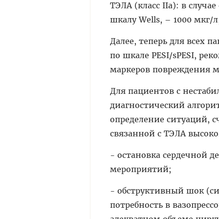
ТЭЛА (класс IIа): в слу
шкалу Wells, – 1000 мкг/л
Далее, теперь для всех 
по шкале PESI/sPESI, ре
маркеров повреждения м
Для пациентов с нестаб
диагностический алгорит
определение ситуаций, 
связанной с ТЭЛА высоко
- остановка сердечной 
мероприятий;
- обструктивный шок (си
потребность в вазопрессо
адекватном объеме цирк