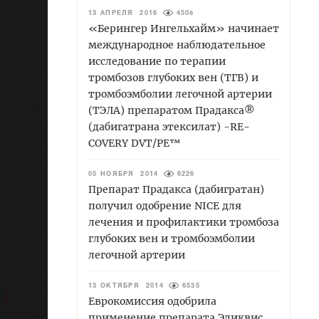
13 АПРЕЛЯ 2016
4508
«Берингер Ингельхайм» начинает
международное наблюдательное
исследование по терапии
тромбозов глубоких вен (ТГВ) и
тромбоэмболии легочной артерии
(ТЭЛА) препаратом Прадакса®
(дабигатрана этексилат) -RE-
COVERY DVT/PE™
05 НОЯБРЯ 2014
6226
Препарат Прадакса (дабигратан)
получил одобрение NICE для
лечения и профилактики тромбоза
глубоких вен и тромбоэмболии
легочной артерии
13 ОКТЯБРЯ 2014
6535
Еврокомиссия одобрила
применение препарата Эликвис