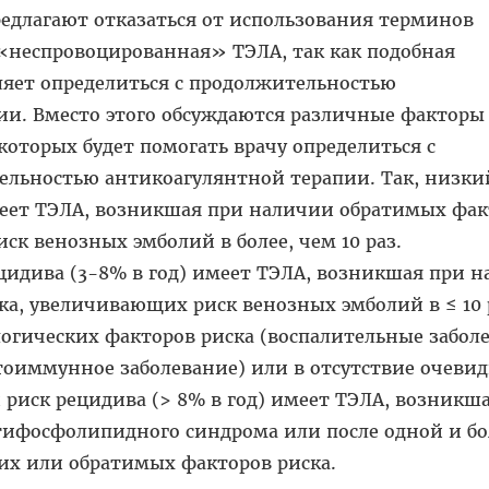
едлагают отказаться от использования терминов
неспровоцированная» ТЭЛА, так как подобная
ляет определиться с продолжительностью
и. Вместо этого обсуждаются различные факторы 
которых будет помогать врачу определиться с
льностью антикоагулянтной терапии. Так, низки
имеет ТЭЛА, возникшая при наличии обратимых фа
ск венозных эмболий в более, чем 10 раз.
идива (3-8% в год) имеет ТЭЛА, возникшая при 
а, увеличивающих риск венозных эмболий в ≤ 10 
огических факторов риска (воспалительные забол
тоиммунное заболевание) или в отсутствие очеви
 риск рецидива (> 8% в год) имеет ТЭЛА, возникш
тифосфолипидного синдрома или после одной и бо
их или обратимых факторов риска.