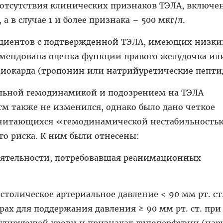
чае отсутствия клинических признаков ТЭЛА, включе
, а в случае 1 и более признака – 500 мкг/л.
пациентов с подтвержденной ТЭЛА, имеющих низки
комендована оценка функции правого желудочка ил
иокарда (тропонин или натрийуретические пепти
ильной гемодинамикой и подозрением на ТЭЛА
м также не изменился, однако было дано четкое
считающихся «гемодинамической нестабильность
го риска. К ним были отнесены:
деятельности, потребовавшая реанимационных
столическое артериальное давление < 90 мм рт. ст
рах для поддержания давления ≥ 90 мм рт. ст. при
улирующей крови и признаках гипоперфузии (на