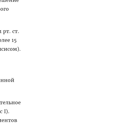
ого
рт. ст.
лее 15
псисом).
анной
тельное
 I).
иентов