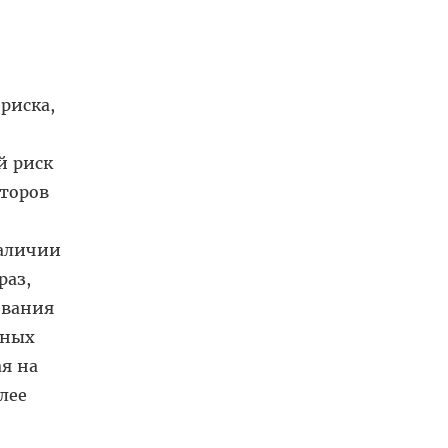
риска,
й риск
кторов
наличии
раз,
евания
дных
ая на
лее