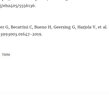
tj/ehz405/5556136.
G, Becattini C, Bueno H, Geersing G, Harjola V, et al.
3/13993003.01647-2019.
ТЭЛА