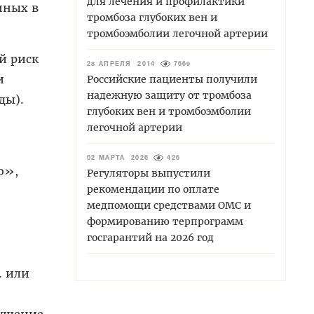
для лечения и профилактики
нных в
тромбоза глубоких вен и
тромбоэмболии легочной артерии
й риск
28 АПРЕЛЯ 2014
7669
и
Российские пациенты получили
надежную защиту от тромбоза
ды).
глубоких вен и тромбоэмболии
легочной артерии
02 МАРТА 2026
426
ю»,
Регуляторы выпустили
рекомендации по оплате
медпомощи средствами ОМС и
формированию терпрограмм
госгарантий на 2026 год
. или
рушение