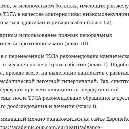
нтов, за исключением больных, имеющих рак желуд
 ТЭЛА в качестве альтернативы низкомолекуляр
ваться эдоксабан и ривароксабан (класс IIa).
щинам использование прямых пероральных
чески противопоказано (класс III).
ов с перенесенной ТЭЛА рекомендована клиническ
-6 месяцев после острого события (класс I). Подоб
, прежде всего, на выделение пациентов с разви
эмболической легочной гипертензией. Так, симп
 перфузии при вентилляционно-перфузионной
есяца после ТЭЛА рекомендовано обращение в тре
о дообследования и лечения (класс I).
комендаций можно ознакомиться на сайте Европей
tps://academic.oup.com/eurheartj/advance-