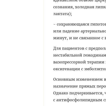
сознания, холодная лип
лактата);
- сохраняющаяся гипотон
или падение артериально
минут, и не связанное с
Для пациентов с предпол
нестабильной гемодинам
вазопрессорной терапии
оксигенации с эмболэктом
Основным изменением в 
назначение прямых перор
Однако подчеркивается, 
с антифосфолипидным с