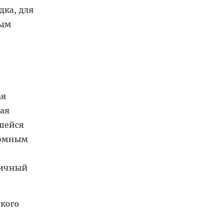
ка, для
ным
ая
ная
вшейся
томным
тичный
ского