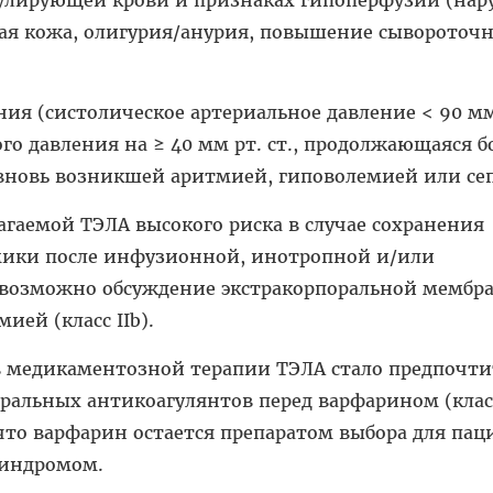
кая кожа, олигурия/анурия, повышение сывороточн
ия (систолическое артериальное давление < 90 мм 
го давления на ≥ 40 мм рт. ст., продолжающаяся бо
 вновь возникшей аритмией, гиповолемией или се
агаемой ТЭЛА высокого риска в случае сохранения
ики после инфузионной, инотропной и/или
 возможно обсуждение экстракорпоральной мембр
ией (класс IIb).
медикаментозной терапии ТЭЛА стало предпочти
альных антикоагулянтов перед варфарином (класс
что варфарин остается препаратом выбора для пац
индромом.