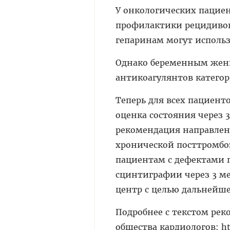
У онкологических пацие
профилактики рецидивов
гепаринам могут использо
Однако беременным жен
антикоагулянтов категори
Теперь для всех пациент
оценка состояния через 3
рекомендация направлена
хронической посттромбо
пациентам с дефектами
сцинтиграфии через 3 м
центр с целью дальнейшег
Подробнее с текстом ре
общества кардиологов: ht