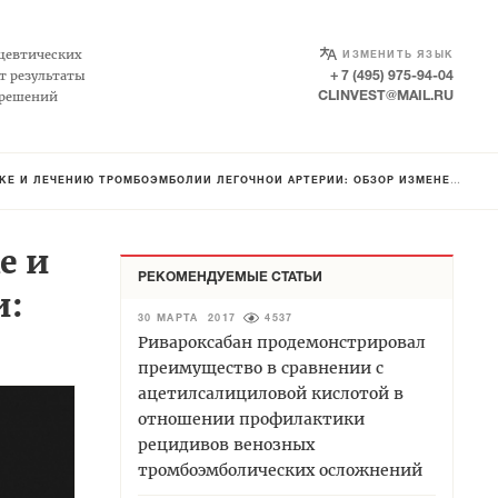
SELECT LANGUAGE
▼
цевтических
ИЗМЕНИТЬ ЯЗЫК
т результаты
+ 7 (495) 975-94-04
 решений
CLINVEST@MAIL.RU
КЕ И ЛЕЧЕНИЮ ТРОМБОЭМБОЛИИ ЛЕГОЧНОЙ АРТЕРИИ: ОБЗОР ИЗМЕНЕНИЙ
е и
РЕКОМЕНДУЕМЫЕ СТАТЬИ
и:
30 МАРТА 2017
4537
Ривароксабан продемонстрировал
преимущество в сравнении с
ацетилсалициловой кислотой в
отношении профилактики
рецидивов венозных
тромбоэмболических осложнений