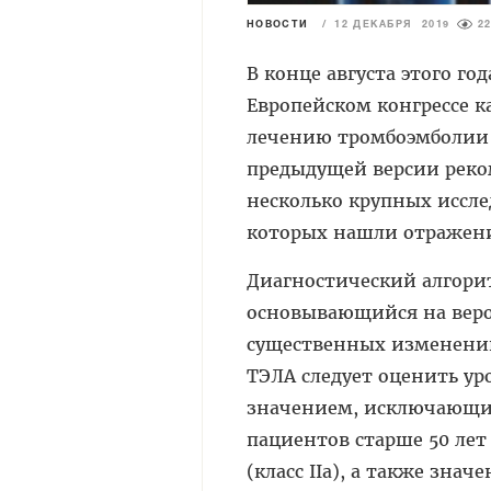
НОВОСТИ
/
12 ДЕКАБРЯ 2019
2
В конце августа этого г
Европейском конгрессе 
лечению тромбоэмболии 
предыдущей версии реко
несколько крупных иссл
которых нашли отражени
Диагностический алгори
основывающийся на веро
существенных изменений
ТЭЛА следует оценить ур
значением, исключающим 
пациентов старше 50 лет
(класс IIa), а также зна