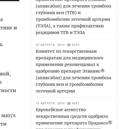
(апиксабан) для лечения тромбоза
глубоких вен (ТГВ) и
на
тромбоэмболии легочной артерии
(ТЭЛА), а также профилактики
стике и
рецидивов ТГВ и ТЭЛА
ь
13 АВГУСТА 2014
6753
Комитет по лекарственным
препаратам для медицинского
применения рекомендовал к
одобрению препарат Эликвис®
кой,
(апиксабан) для лечения тромбоза
л
глубоких вен и тромбоэмболии
тности
легочной артерии
13 АВГУСТА 2014
6061
Европейское агентство
 мкг/л
лекарственных средств одобрило
применение препарата Прадакса®
сти