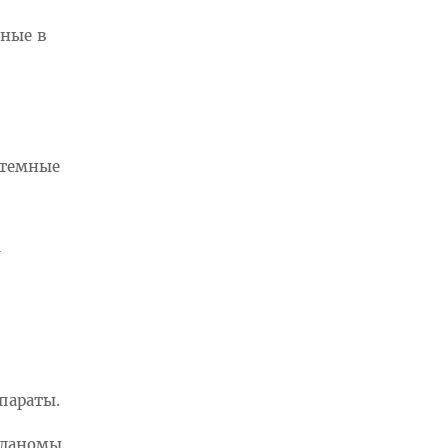
нные в
стемные
у
параты.
еланомы