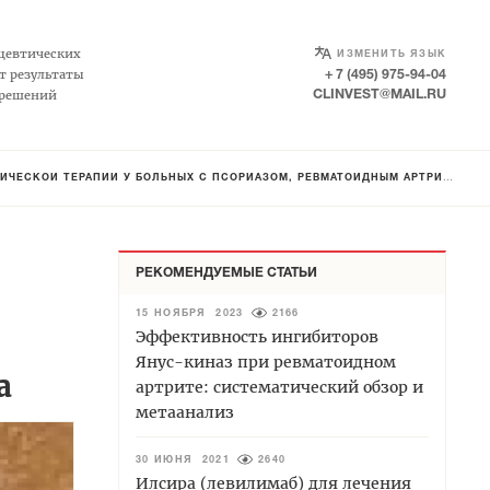
SELECT LANGUAGE
▼
цевтических
ИЗМЕНИТЬ ЯЗЫК
т результаты
+ 7 (495) 975-94-04
 решений
CLINVEST@MAIL.RU
 БОЛЬНЫХ С ПСОРИАЗОМ, РЕВМАТОИДНЫМ АРТРИТОМ И ВОСПАЛИТЕЛЬНЫМ ЗАБОЛЕВАНИЕМ КИШЕЧНИКА
РЕКОМЕНДУЕМЫЕ СТАТЬИ
15 НОЯБРЯ 2023
2166
Эффективность ингибиторов
Янус-киназ при ревматоидном
а
артрите: систематический обзор и
метаанализ
30 ИЮНЯ 2021
2640
Илсира (левилимаб) для лечения