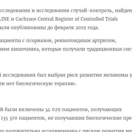
исследования и исследования случай-контроль, найде
E и Cochrane Central Register of Controlled Trials
ыли опубликованы до февраля 2019 года.
пациенты с псориазом, ревматоидным артритом,
нием кишечника, которые получали традиционные си
 исследования был выбран риск развития меланомы 
и нет биологическую терапию.
ий были включены 34 029 пациентов, получающих
135 370 пациентов, не получавших биологические пре
ла положительно ассоциирована с риском развития м