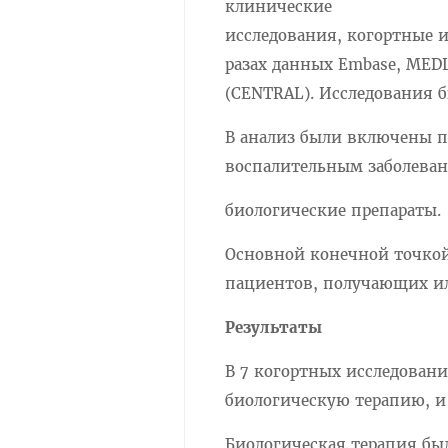
клинические
исследования, когортные 
разах данных Embase, MEDLIN
(CENTRAL). Исследования б
В анализ были включены 
воспалительным заболева
биологические препараты.
Основной конечной точкой
пациентов, получающих ил
Результаты
В 7 когортных исследован
биологическую терапию, и 
Биологическая терапия бы