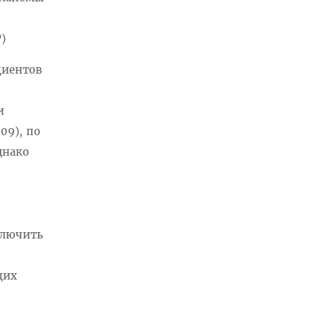
)
циентов
 и
,09), по
днако
сключить
ющих