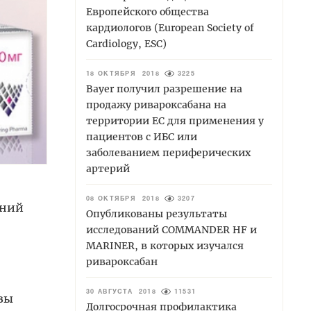
Европейского общества
кардиологов (European Society of
Cardiology, ESC)
18 ОКТЯБРЯ 2018
3225
Bayer получил разрешение на
продажу ривароксабана на
территории ЕС для применения у
пациентов с ИБС или
заболеванием периферических
артерий
08 ОКТЯБРЯ 2018
3207
аний
Опубликованы результаты
исследований COMMANDER HF и
MARINER, в которых изучался
ривароксабан
30 АВГУСТА 2018
11531
азы
Долгосрочная профилактика