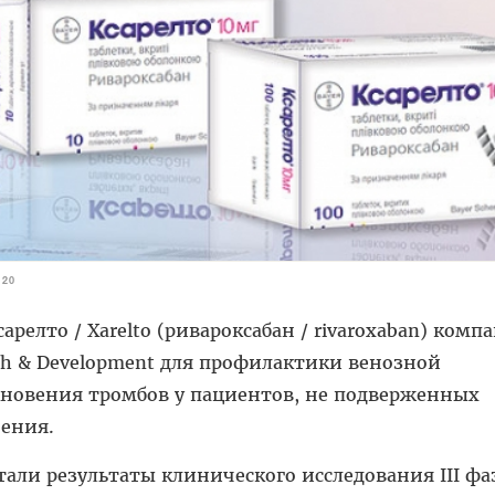
320
арелто / Xarelto (ривароксабан / rivaroxaban) комп
rch & Development для профилактики венозной
новения тромбов у пациентов, не подверженных
чения.
тали результаты клинического исследования III ф