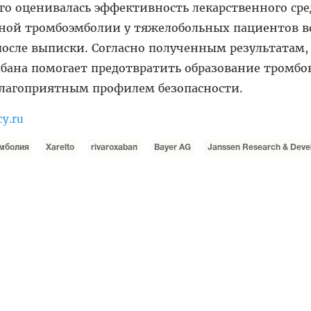
го оценивалась эффективность лекарственного сре
ной тромбоэмболии у тяжелобольных пациентов в
после выписки. Согласно полученным результатам,
бана помогает предотвратить образование тромбо
 благоприятным профилем безопасности.
cy.ru
эмболия
Xarelto
rivaroxaban
Bayer AG
Janssen Research & Deve