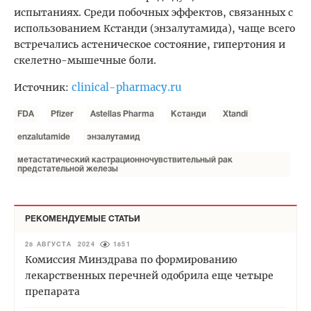
испытаниях. Среди побочных эффектов, связанных с
использованием Кстанди (энзалутамида), чаще всего
встречались астеническое состояние, гипертония и
скелетно-мышечные боли.
clinical-pharmacy.ru
Источник:
FDA
Pfizer
Astellas Pharma
Кстанди
Xtandi
enzalutamide
энзалутамид
метастатический кастрационночувствительный рак
предстательной железы
РЕКОМЕНДУЕМЫЕ СТАТЬИ
28 АВГУСТА 2024
1851
Комиссия Минздрава по формированию
лекарственных перечней одобрила еще четыре
препарата