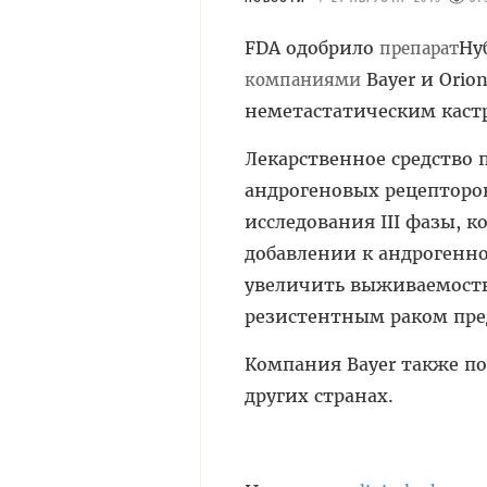
FDA одобрило
Ну
препарат
Bayer и Orion
компаниями
неметастатическим каст
Лекарственное средство 
андрогеновых рецепторов
исследования III фазы,
добавлении к андрогенно
увеличить выживаемость
резистентным раком пре
Компания Bayer также по
других странах.