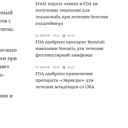
EISAI подала заявку в FDA на
получение лицензии для
анный
леканемаба при лечении болезни
ов с
альцгеймера
лезы.
08 ИЮНЯ 2022
3076
FDA одобрило препарат Kymriah
компании Novartis для лечения
ческого
фолликулярной лимфомы
пии при
ляет
07 ИЮНЯ 2022
3127
FDA одобрило применение
о-
препарата «Эврисди» для
лечения младенцев со СМА
нии и