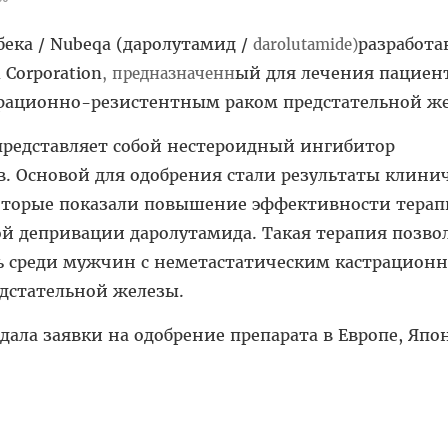
бека / Nubeqa (даролутамид /
разработ
darolutamide
)
 Corporation
ый для лечения пациент
, предназначенн
рационно-резистентным раком предстательной же
представляет собой нестероидный ингибитор
. Основой для одобрения стали результаты клини
 которые показали повышение эффективности тера
й депривации даролутамида. Такая терапия позво
 среди мужчин с неметастатическим кастрационн
дстательной железы.
дала заявки на одобрение препарата в Eвропе, Япо