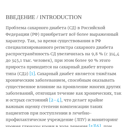
ВВЕДЕНИЕ / INTRODUCTION
Проблема сахарного диабета (СД) в Российской
Федерации (РФ) приобретает всё более выраженный
характер. Так, за время существования в РФ
специализированного регистра сахарного диабета
распространённость СД увеличилась на 9,8 % (с 314,4
до 345,1 тыс. человек), при этом более 90 % этого
прироста приходится на сахарный диабет второго
[1]
типа (СД2)
. Сахарный диабет является тяжёлым
хроническим заболеванием, способным оказывать
существенное влияние на проявление многих других
заболеваний, отягощая течение как хронических, так
[2–4]
и острых состояний
, что делает крайне
важным оценку степени компенсации таких
пациентов при поступлении в лечебно-
профилактическое учреждение (ЛПУ) и мониторинг
[5]
[6]
уровня глюкозы крови в ходе лечения
, при