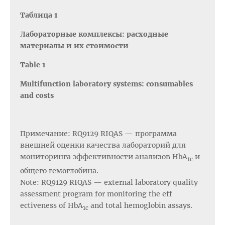
Таблица 1
Лабораторные комплексы: расходные
материалы и их стоимости
Table 1
Multifunction laboratory systems: consumables
and costs
Примечание: RQ9129 RIQAS — программа
внешней оценки качества лабораторий для
мониторинга эффективности анализов HbA
и
1c
общего гемоглобина.
Note: RQ9129 RIQAS — external laboratory quality
assessment program for monitoring the eff
ectiveness of HbA
and total hemoglobin assays.
1c