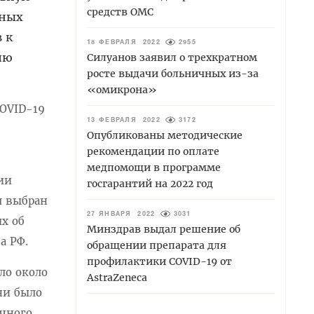
средств ОМС
ьных
 к
18 ФЕВРАЛЯ 2022
2955
ию
Силуанов заявил о трехкратном
росте выдачи больничных из-за
«омикрона»
OVID-19
13 ФЕВРАЛЯ 2022
3172
Опубликованы методические
рекомендации по оплате
медпомощи в программе
ии
госгарантий на 2022 год
л выбран
27 ЯНВАРЯ 2022
3031
х об
Минздрав выдал решение об
а РФ.
обращении препарата для
профилактики COVID-19 от
ло около
AstraZeneca
ни было
ячного