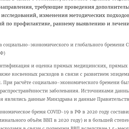
 направления, требующие проведения дополнител
исследований, изменения методических подходов
й по профилактике, раннему выявлению и лечен
 социально-экономического и глобального бремени C
РФ)
ентификация и оценка прямых медицинских, прямых
также косвенных расходов в связи с развитием эпидем
 При расчёте социально-экономического бремени бы
м распространённости заболевания. Источниками данны
я являлись данные Минздрава и данные Правительств
номическое бремя COVID-19 в РФ в 2020 году состави
оминального объём ВВП в 2020 году) и в большей степе
асходами в связи с потерями ВВП вследствие 1,5-мес