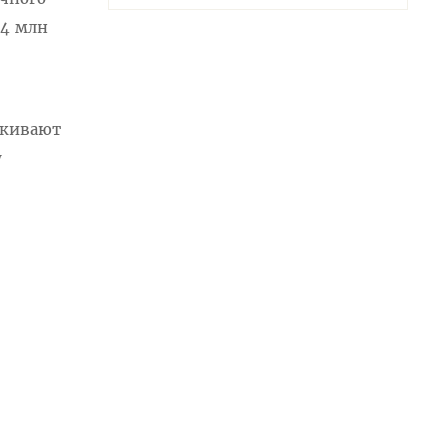
 4 млн
ркивают
у