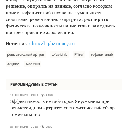
решение, опираясь на данные, согласно которым
прием тофацитиниба позволяет уменьшить
симптомы ревматоидного артрита, расширить
физические возможности пациентов и замедлить
прогрессирование заболевания.
clinical-pharmacy.ru
Источник:
ревматоидный артрит
tofacitinib
Pfizer
тофацитиниб
Xeljanz
Кселянз
РЕКОМЕНДУЕМЫЕ СТАТЬИ
15 НОЯБРЯ 2023
2163
Эффективность ингибиторов Янус-киназ при
ревматоидном артрите: систематический обзор
и метаанализ
20 ЯНВАРЯ 2022
2832