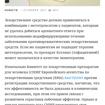
НОВОСТИ
/
02 АПРЕЛЯ 2017
4279
Лекарственное средство должно применяться в
комбинации с метотрексатом у пациентов, которым
не удалось добиться адекватного ответа при
использовании модифицирующими течение
заболевания противоревматических лекарственных
средств. Если же пациентам не подходит терапия
метотрексатом, то препарат Кселянз (тофацитиниб)
может назначаться в качестве монотерапии.
Изначально Комитет по лекарственным препаратам
для человека (CHMP Европейского агентства по
выступил
лекарственным средствам (EMA)
против
регистрации лекарственного средства, посчитав, что
его эффективность не была доказана в клинических
исследованиях, при этом его прием связан с
развитием серьезных побочных эффектов. Однако в
январе текущего года СНМР пересмотрел свое