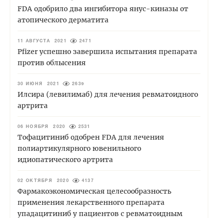
FDA одобрило два ингибитора янус-киназы от
атопического дерматита
11 АВГУСТА 2021
2471
Pfizer успешно завершила испытания препарата
против облысения
30 ИЮНЯ 2021
2639
Илсира (левилимаб) для лечения ревматоидного
артрита
06 НОЯБРЯ 2020
2531
Тофацитиниб одобрен FDA для лечения
полиартикулярного ювенильного
идиопатического артрита
02 ОКТЯБРЯ 2020
4137
Фармакоэкономическая целесообразность
применения лекарственного препарата
упадацитиниб у пациентов с ревматоидным